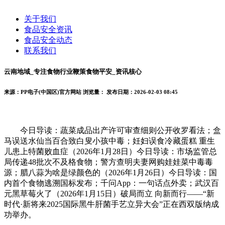
关于我们
食品安全资讯
食品安全动态
联系我们
云南地域_专注食物行业鞭策食物平安_资讯核心
来源：PP电子(中国区)官方网站
浏览量：
发布日期：2026-02-03 08:45
今日导读：蔬菜成品出产许可审查细则公开收罗看法；盒
马误送水仙当百合致白叟小孩中毒；妊妇误食冷藏蛋糕 重生
儿患上特菌败血症（2026年1月28日）今日导读：市场监管总
局传递48批次不及格食物；警方查明夫妻网购娃娃菜中毒毒
源；腊八蒜为啥是绿颜色的（2026年1月26日）今日导读：国
内首个食物逃溯国标发布；千问App：一句话点外卖；武汉百
元黑草莓火了（2026年1月15日）破局而立 向新而行——“新
时代·新将来2025国际黑牛肝菌手艺立异大会”正在西双版纳成
功举办。