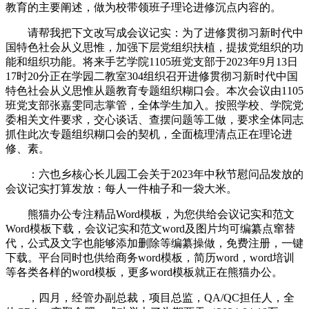
教育的主要阐述，做为校带领班子理论进修沉点内容的。
请帮我把下文改写成会议记实：为了进修贯彻习新时代中
国特色社会从义思惟，加强下层党组织扶植，提拔党组织的功
能和组织功能。将来手艺学院1105班党支部于2023年9月13日
17时20分正在学园二教室304组织召开进修贯彻习新时代中国
特色社会从义思惟从题教育专题组织糊口会。本次会议由1105
班党支部张嘉雯同志掌管，全体学生加入。按照学校、学院党
委相关文件要求，交心谈话、查摆问题等工做，要求全体同志
抓住此次专题组织糊口会的契机，全面梳理清点正在理论进
修、素。
：六也乡核心长儿园工会关于2023年中秋节慰问品发放的
会议记实打算发放：每人一件柚子和一袋大米。
熊猫办公专注精品Word模板，为您供给会议记实和范文
Word模板下载，会议记实和范文word及图片均可编纂点窜替
代，公式及文字也能够添加删除等编纂操做，免费注册，一键
下载。平台同时也供给商务word模板，简历word，word培训
等各类各样的word模板，更多word模板就正在熊猫办公。
，四月，经管办副总裁，项目总监，QA/QC担任人，全