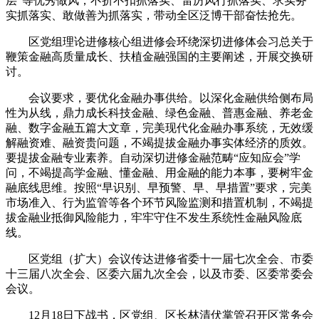
层”等优秀做风，不折不扣抓落实、雷厉风行抓落实、求实务
实抓落实、敢做善为抓落实，带动全区泛博干部奋怯抢先。
区党组理论进修核心组进修会环绕深切进修体会习总关于
鞭策金融高质量成长、扶植金融强国的主要阐述，开展交换研
讨。
会议要求，要优化金融办事供给。以深化金融供给侧布局
性为从线，鼎力成长科技金融、绿色金融、普惠金融、养老金
融、数字金融五篇大文章，完美现代化金融办事系统，无效缓
解融资难、融资贵问题，不竭提拔金融办事实体经济的质效。
要提拔金融专业素养。自动深切进修金融范畴“应知应会”学
问，不竭提高学金融、懂金融、用金融的能力本事，要树牢金
融底线思维。按照“早识别、早预警、早、早措置”要求，完美
市场准入、行为监管等各个环节风险监测和措置机制，不竭提
拔金融业抵御风险能力，牢牢守住不发生系统性金融风险底
线。
区党组（扩大）会议传达进修省委十一届七次全会、市委
十三届八次全会、区委六届九次全会，以及市委、区委常委会
会议。
12月18日下战书，区党组、区长林清伏掌管召开区常务会