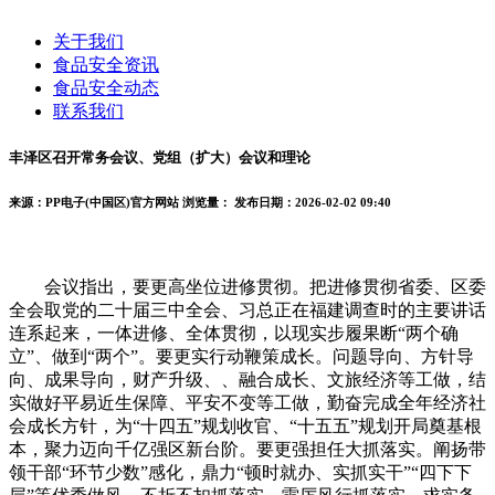
关于我们
食品安全资讯
食品安全动态
联系我们
丰泽区召开常务会议、党组（扩大）会议和理论
来源：PP电子(中国区)官方网站
浏览量：
发布日期：2026-02-02 09:40
会议指出，要更高坐位进修贯彻。把进修贯彻省委、区委
全会取党的二十届三中全会、习总正在福建调查时的主要讲话
连系起来，一体进修、全体贯彻，以现实步履果断“两个确
立”、做到“两个”。要更实行动鞭策成长。问题导向、方针导
向、成果导向，财产升级、、融合成长、文旅经济等工做，结
实做好平易近生保障、平安不变等工做，勤奋完成全年经济社
会成长方针，为“十四五”规划收官、“十五五”规划开局奠基根
本，聚力迈向千亿强区新台阶。要更强担任大抓落实。阐扬带
领干部“环节少数”感化，鼎力“顿时就办、实抓实干”“四下下