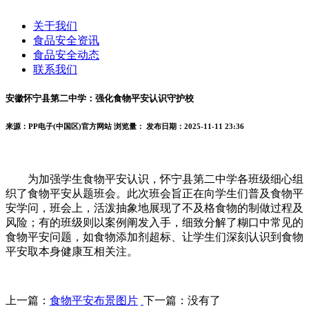
关于我们
食品安全资讯
食品安全动态
联系我们
安徽怀宁县第二中学：强化食物平安认识守护校
来源：PP电子(中国区)官方网站
浏览量：
发布日期：2025-11-11 23:36
为加强学生食物平安认识，怀宁县第二中学各班级细心组
织了食物平安从题班会。此次班会旨正在向学生们普及食物平
安学问，班会上，活泼抽象地展现了不及格食物的制做过程及
风险；有的班级则以案例阐发入手，细致分解了糊口中常见的
食物平安问题，如食物添加剂超标、让学生们深刻认识到食物
平安取本身健康互相关注。
上一篇：
食物平安布景图片
下一篇：没有了