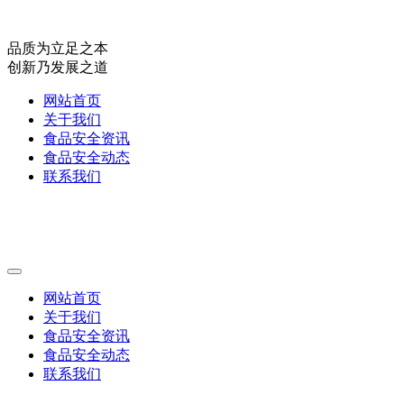
品质为立足之本
创新乃发展之道
网站首页
关于我们
食品安全资讯
食品安全动态
联系我们
网站首页
关于我们
食品安全资讯
食品安全动态
联系我们