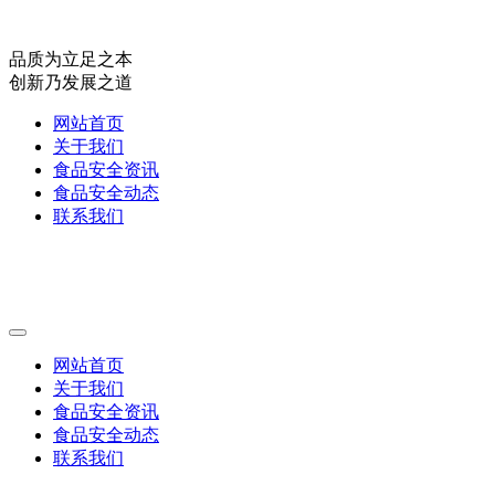
品质为立足之本
创新乃发展之道
网站首页
关于我们
食品安全资讯
食品安全动态
联系我们
网站首页
关于我们
食品安全资讯
食品安全动态
联系我们