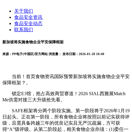
关于我们
食品安全资讯
食品安全动态
联系我们
新加坡将实施食物企业平安保障框架
来源：PP电子(中国区)官方网站
浏览量：
发布日期：2026-01-28 10:40
当前！首页食物资讯国际预警新加坡将实施食物企业平安
保障框架？。
锁定E3馆，抢占高效商贸赛道！2026 SIAL西雅展Match
Me供需对接三大升级抢先看。
SAFE框架将分两个阶段实施。第一阶段将于2026年1月19
日起头。正在第一阶段，所有食物企业将按照以前记实获得评
级，且需具备跨越三年的优良记实且无严沉疏漏，方可获
得“A”级评级。从第二阶段起，相关食物企业亦须：(1)委任一