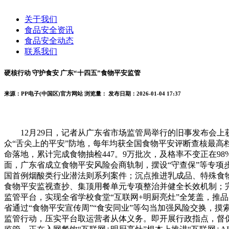
关于我们
食品安全资讯
食品安全动态
联系我们
硬核行动 守护食安 广东“十四五”食物平安监管
来源：PP电子(中国区)官方网站
浏览量：
发布日期：2026-01-04 17:37
12月29日，记者从广东省市场监管局举行的旧事发布会上
众“舌尖上的平安”防地，每年均获全国食物平安评断查核最
命落地，累计完成食物抽检447。9万批次，及格率不变正在9
面，广东省成立食物平安风险会商轨制，摆设“守查保”等专项
国首例烟酸类行业潜法则系列案件；沉点推进乳成品、特殊食
食物平安监视查抄、集顶用餐单元专项整治并健全长效机制；完
监管平台，实现全省学校食堂“互联网+明厨亮灶”全笼盖，推
省通过“食物平安宣传周”“食安同业”等勾当加强风险交换，
监管行动，压实平台取运营者从体义务。即开展行政指点，督