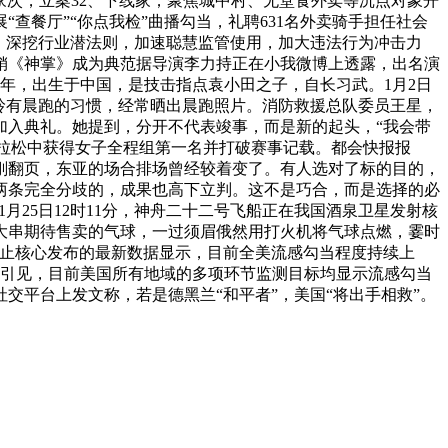
5万家次，立案32、下线家；聚焦城中村、无堂食外卖等沉点对象开
展“查餐厅”“你点我检”曲播勾当，礼聘631名外卖骑手担任社会
，深挖行业潜法则，加速聪慧监管使用，加大违法行为冲击力
推销《神掌》成为典范据导演李力持正在小我微博上透露，出名演
57年，出生于中国，是技击指点袁小田之子，自长习武。1月2日
玲有晨跑的习惯，经常晒出晨跑照片。消防救援总队委员王星，
加入典礼。她提到，分开不代表竣事，而是新的起头，“我会带
马拉松中获得女子全程组第一名并打破赛事记载。都会快报报
年刚翻页，东亚的场合排场曾经较着变了。有人选对了标的目的，
两条完全分歧的，成果也高下立判。这不是巧合，而是选择的必
月25日12时11分，神舟二十二号飞船正在我国酒泉卫星发射核
大串期待售卖的气球，一过须眉俄然用打火机将气球点燃，霎时
防止核心发布的最新数据显示，目前全美流感勾当程度持续上
核心引见，目前美国所有地域的多项环节监测目标均显示流感勾当
平台上发文称，若是德黑兰“和平者”，美国“将出手相救”。