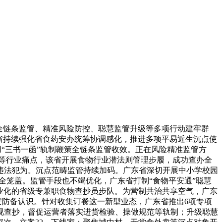
全链条监管、精准风险防控、聪慧监管升级等多项行动建牢群
省持续强化省食药安办统筹协调感化，推进多项平易近生沉点使
用“三书一函”轨制鞭策全链条监管收效。正在风险精准监管方
”等行业痛点，该省开展食物行业潜法则管理步履，成功查办全
违法犯为。沉点范畴监管持续加码。广东省深切开展中小学校园
全笼盖。监管手段也不竭优化，广东省打制“食物平安通”聪慧
职业化的省级专兼职食物查抄员步队。为营制共治共享空气，广东
安防备认识。针对收集订餐这一新型业态，广东省推出6项专项
视查抄，督促运营者落实进货检验、操做规范等轨制；升级聪慧