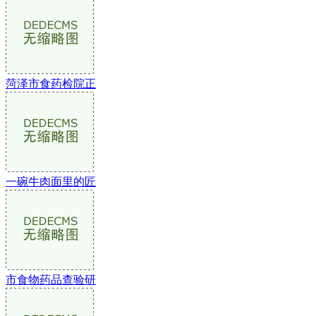
菏泽市食药检院正
一碗牛肉面里的匠
市食物药品查验研