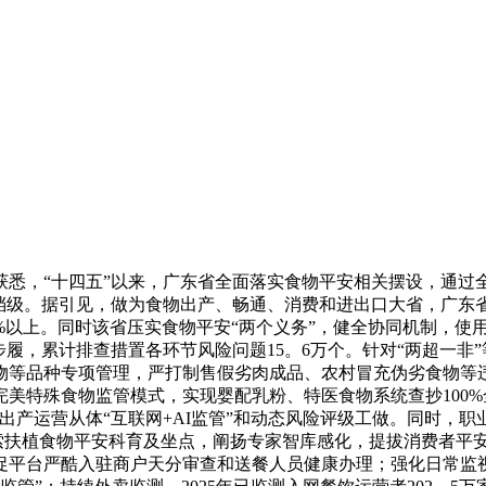
获悉，“十四五”以来，广东省全面落实食物平安相关摆设，通过
高档级。据引见，做为食物出产、畅通、消费和进出口大省，广东
8%以上。同时该省压实食物平安“两个义务”，健全协同机制，使
步履，累计排查措置各环节风险问题15。6万个。针对“两超一非
物等品种专项管理，严打制售假劣肉成品、农村冒充伪劣食物等
美特殊食物监管模式，实现婴配乳粉、特医食物系统查抄100%
品出产运营从体“互联网+AI监管”和动态风险评级工做。同时，
摸索扶植食物平安科育及坐点，阐扬专家智库感化，提拔消费者平
促平台严酷入驻商户天分审查和送餐人员健康办理；强化日常监