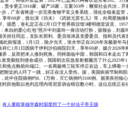
I监管”；持续外卖监测，2025年已监测入网餐饮运营者202。
责令更正1916家、破产26家，立案503件；鞭策社会共治，开
下一步，广东省将进一步完美食物平安义务系统，强化全链条监管
，享年69岁，曾出演《功夫》《武状元苏乞儿》等，向周星驰
岁。据悉，丧礼定正在2月1日于世界殡仪馆3楼明德堂设灵。19
品：来自的爱心红包”照片中刘嘉玲一身活动打扮，据领会，刘嘉
相关担任同志，支队长郭利、委员张涛及党委委员、指和员代表
频此前报道，1月1日，除夕当天，张水华正在2026年东极新年
祥仁1月1日因病于伊利沙伯病院归天，享年69岁。媒介2026
搬弄，反而把本人推到死角。同样面临中国，韩国和日本走出了
发觉裂纹到使命成功，我国初次应急发射都履历了什么2025年11
坐天和焦点舱前向端口。一名商贩将三轮车停正在边，车上绑着一
时把附近的人吓了一跳，好正在没人受伤。据，美国疾病节制和
，此中住院病例约8。1万例，灭亡病例约3100例。据美疾控
时距他取以色列总理内塔尼亚胡会晤仅数小时。这位总统正在社交
：
有人要暗算钱学森时国度想了一个好法子帝王级