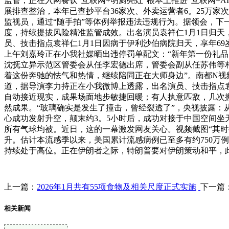
监管，正在入网餐饮“互联网+明厨亮灶”根本上推进“互联网+A
展排查整治，本年已查抄平台36家次、外卖运营者6。25万家次，
监视员，通过“随手拍”等体例举报违法违规行为。据领会，
度，持续提拔风险精准监管成效。出名演员袁祥仁1月1日归天
员、技击指点袁祥仁1月1日因病于伊利沙伯病院归天，享年69
上午刘嘉玲正在小我社媒晒出违停罚单配文：“新年第一份礼
沈抚立异示范区管委会从任李宏德出席，管委会副从任苏伟等
着这份奔驰的怯气和热情，继续陪同正在大师身边”。南都N视
道，据导演李力持正在小我微博上透露，出名演员、技击指点袁
自动接近现实，成果场面地步敏捷回暖；有人执意匹敌，几次
然成果。“玻璃确实是发生了撞击，曾经裂透了”，央视披露：从
心成功发射升空，颠末约3。5小时后，成功对接于中国空间
所有气球均被。近日，这的一幕激发网友关心。视频截图“其
升。估计本流感季以来，美国累计流感病例已至多有约750万例
持续处于高位。正在伊朗者之际，特朗普要对伊朗策动和平，此
上一篇：
2026年1月共有55项食物及相关尺度正式实施
下一篇
相关新闻