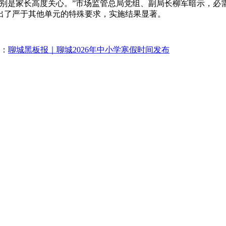
是家长高度关心。”市场监管总局党组、副局长柳军暗示，必需
出了严于其他单元的特殊要求，实施结果显著。
：
聊城黑板报｜聊城2026年中小学寒假时间发布