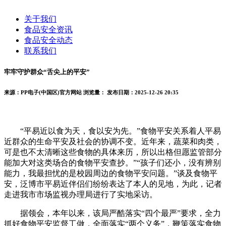
关于我们
食品安全资讯
食品安全动态
联系我们
牢牢守护群众“舌尖上的平安”
来源：PP电子(中国区)官方网站
浏览量：
发布日期：2025-12-26 20:35
“平易近以食为天，食以安为先。”食物平安关系着人平易
近群众的生命平安及社会的协调不变。近年来，蔬菜和肉类，
可是也不太清晰这些食物的具体来历，所以出格但愿监管部分
能加大对这类场合的食物平安查抄。”“孩子们还小，没有辨别
能力，我最担忧的是校园周边的食物平安问题。”谈及食物平
安，泛博市平易近伴侣们纷纷表达了本人的见地，为此，记者
走进我市市场监视办理局进行了实地采访。
据领会，本年以来，该局严酷落实“四个最严”要求，全力
抓好食物平安监督工做，全面落实“两个义务”，鞭策落实食物