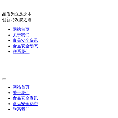
品质为立足之本
创新乃发展之道
网站首页
关于我们
食品安全资讯
食品安全动态
联系我们
网站首页
关于我们
食品安全资讯
食品安全动态
联系我们