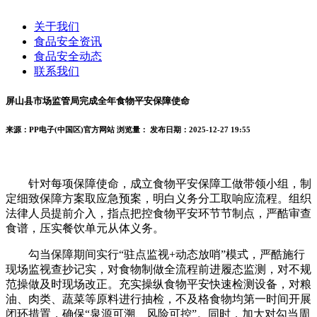
关于我们
食品安全资讯
食品安全动态
联系我们
屏山县市场监管局完成全年食物平安保障使命
来源：PP电子(中国区)官方网站
浏览量：
发布日期：2025-12-27 19:55
针对每项保障使命，成立食物平安保障工做带领小组，制
定细致保障方案取应急预案，明白义务分工取响应流程。组织
法律人员提前介入，指点把控食物平安环节节制点，严酷审查
食谱，压实餐饮单元从体义务。
勾当保障期间实行“驻点监视+动态放哨”模式，严酷施行
现场监视查抄记实，对食物制做全流程前进履态监测，对不规
范操做及时现场改正。充实操纵食物平安快速检测设备，对粮
油、肉类、蔬菜等原料进行抽检，不及格食物均第一时间开展
闭环措置，确保“泉源可溯、风险可控”。同时，加大对勾当周