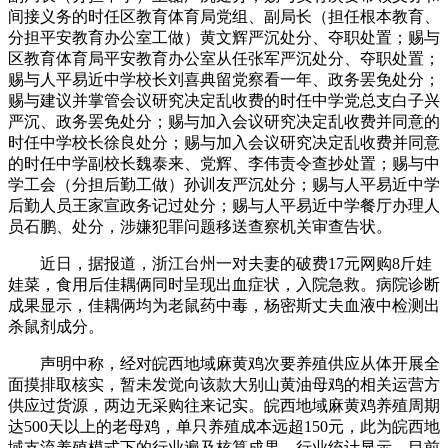
间接义务的时任区教育体育局党组、副局长（担任根本教育、
分担平安教育办公室工做）黄文辉严沉处分、夺职处置；赐与
区教育体育局平安教育办公室从任张军严沉处分、夺职处置；
赐与人平易近中学校长刘喜典留党察看一年、政务罢免处分；
赐与建议并掌管会议研究决定乱收费的时任中学党总支白子兴
严沉、政务罢免处分；赐与加入会议研究决定乱收费并同意的
时任中学校长徐良处分；赐与加入会议研究决定乱收费并同意
的时任中学副校长魏泰来、党辉、李伟责令查抄处置；赐与中
学工会（分担后勤工做）孙训友严沉处分；赐与人平易近中学
后勤人员王家宣政务记过处分；赐与人平易近中学餐厅办理人
员石鹏、处分，涉嫌犯罪问题移送查察机关审查告状。
近日，据报道，浙江台州一对夫妻的破费17元网购8斤娃
娃菜，食用后佳耦俩同时呈现出血症状，入院急救。病院诊断
成果显示，佳耦俩均为老鼠药中毒，杨密斯丈夫血液中检测出
杀鼠剂成分。
声明中称，经对皖西地域麻黄鸡次要养殖供应从体开展全
面摸排取核实，暂未发觉向该款大别山黄油母鸡的相关运营方
供应过货源，两边无采购往来记实。皖西地域麻黄鸡养殖周期
达500天以上的老母鸡，单只养殖成本远超150元，此为皖西地
域支流养殖模式下的行业遍及核算成果。行业统计显示，目前