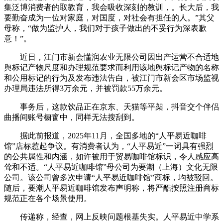
集泛博消费者的取教育，我会吸收深刻的教训，。长大后，我
要勤奋成为一位对家庭，对国度，对社会有担任的人。”其父
母称，“做为监护人，我们对于孩子做出的不妥行为深表歉
意！”。
近日，江门市新会懂润农业无限公司因出产运营不合适地
舆标记产物尺度和办理规范要求而利用该地舆标记产物的名称
和公用标记的行为及发布违法告白，被江门市新会区市场监视
办理局违法所得3万余元，并被罚款55万余元。
事务后，这款饮品正在京东、天猫等平架，抖音交个伴侣
曲播间账号橱窗中，同样无法搜刮到。
据此前报道，2025年11月，全国多地的“人平易近咖啡
馆”店标惹起争议。有消费者认为，“人平易近”一词具有强烈
的公共属性和内涵，如许被用于贸易咖啡馆标识，令人感应高
耸和不适。“人平易近咖啡馆”母公司为要潮（上海）文化无限
公司。该公司曾多次申请“人平易近咖啡馆”商标，均被驳回。
随后，要潮人平易近咖啡馆发布声明称，将严酷按照注册商标
规范正在各个场景使用。
传递称，经查，网上反映问题根基失实。人平易近中学系