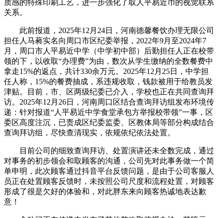
质感的特殊印刷工艺，进一步强化了取人平易近币的视觉联系
关系。
此前报道，2025年12月24日，河南德馨餐饮办理无限公司
担任人马蕤实名向周口市区纪委举报，2022年9月至2024年7
月，周口市人平易近中学（中学初中部）后勤担任人正在校带
领的下，以收取“办理费”为由，数次从学生缴纳的全数餐费中
拿走15%的返点，共计330余万元。2025年12月25日，中学担
任人称，15%的餐费抽成，系违规收取，钱款被用于给教员发
津贴。目前，市、区两级纪委已介入，学校也正在共同查询拜
访。2025年12月26日，河南周口区结合查询拜访组发布环境传
递：针对报道“人平易近中学食堂承包方举报校带领”一事，区
委区高度注沉，已责成区纪委监委、区教体局等部分构成结合
查询拜访组，尽快查清现实，依规依纪依法处置。
目前公司的细致查询拜访、处置演讲还未全数完成，通过
对事务的初步领会和取顾客的沟通，公司先对此事务做一个简
单申明，此次顾客通过抖音平台反馈问题，是由于公司客服人
员正在处置顾客反馈时，未按照公司尺度和流程处置，对顾客
形成了很是欠好的体验和，对此胖东来向顾客热诚地表达歉
意！