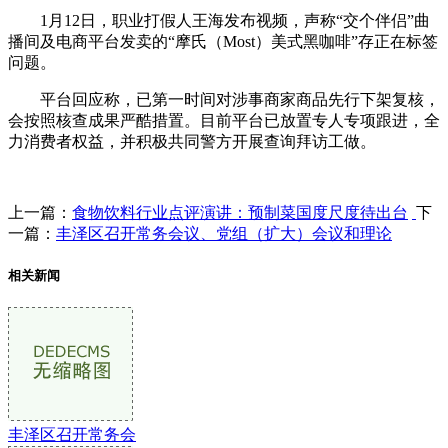
1月12日，职业打假人王海发布视频，声称“交个伴侣”曲
播间及电商平台发卖的“摩氏（Most）美式黑咖啡”存正在标签
问题。
平台回应称，已第一时间对涉事商家商品先行下架复核，
会按照核查成果严酷措置。目前平台已放置专人专项跟进，全
力消费者权益，并积极共同警方开展查询拜访工做。
上一篇：
食物饮料行业点评演讲：预制菜国度尺度待出台
下
一篇：
丰泽区召开常务会议、党组（扩大）会议和理论
相关新闻
丰泽区召开常务会