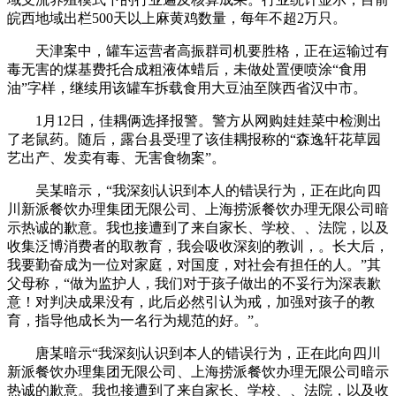
皖西地域出栏500天以上麻黄鸡数量，每年不超2万只。
天津案中，罐车运营者高振群司机要胜格，正在运输过有
毒无害的煤基费托合成粗液体蜡后，未做处置便喷涂“食用
油”字样，继续用该罐车拆载食用大豆油至陕西省汉中市。
1月12日，佳耦俩选择报警。警方从网购娃娃菜中检测出
了老鼠药。随后，露台县受理了该佳耦报称的“森逸轩花草园
艺出产、发卖有毒、无害食物案”。
吴某暗示，“我深刻认识到本人的错误行为，正在此向四
川新派餐饮办理集团无限公司、上海捞派餐饮办理无限公司暗
示热诚的歉意。我也接遭到了来自家长、学校、、法院，以及
收集泛博消费者的取教育，我会吸收深刻的教训，。长大后，
我要勤奋成为一位对家庭，对国度，对社会有担任的人。”其
父母称，“做为监护人，我们对于孩子做出的不妥行为深表歉
意！对判决成果没有，此后必然引认为戒，加强对孩子的教
育，指导他成长为一名行为规范的好。”。
唐某暗示“我深刻认识到本人的错误行为，正在此向四川
新派餐饮办理集团无限公司、上海捞派餐饮办理无限公司暗示
热诚的歉意。我也接遭到了来自家长、学校、、法院，以及收