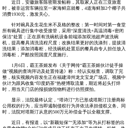
近日，安徽旅客陈密斯发帖称，其取家人正在三亚旅逛
时，被非运营车辆拉至一家海鲜店就餐，4道海鲜加2个椰子共
消费1930元，激发关心。
针对碗具及生花生米不及格的整改：第一时间对第一食堂
所有碗具进行集中收受接管，采用“深度清洗+高温消毒+密闭
保洁”处置；正在原有洗碗机设备前端添加双池超声波洗碗
机，提高餐具清洗流程尺度；改换结果更好的洗涤剂，提拔清
洗结果；添加消毒柜，经洗碗机处置后的餐具由专人担任放入
消毒柜，严酷按照国度尺度施行。
1月6日，霸王茶姬发布《关于网传“霸王茶姬伙计徒手操
做”视频的查询拜访及处置传递》称：经认实核查，调取了完
整，核实视频内容发生正在福建漳州龙文宝龙广场店。视频中
伙计为跟风收集“印度奶茶”热梗博取流量，期近将起头打烊
时，用当天门店的报损烧毁物料进行仿照摆拍。
显示，法院最终认定，“塔诗汀”方已形成塔斯汀注册商标
公用权的行为，应当即遏制侵权行为并依法承担侵权义务。同
时，法院对塔斯汀从意的500万元补偿金予以全额支撑。
近日，有报道，以“新颖短保”“无添加”等为从打标签的出