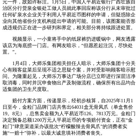
元一件，故如许标注。1月5日，中国人平易近银行广西壮族自
治区分行货泉金银处工做人员就此事回应称该分行从未审批过
任何矿泉水企业关于利用人平易近币图样的申请，但疑惑除企
业向其他省份分支机构提出申请的可能。目前，该图案能否形
成违规仍正在进一步研判和界定，相关部分将持续跟进处置。
视频显示，一小童将手中的纸尿裤扔进暖锅中，网友透露
该店为海底捞一门店。有网友暗示，“但愿惹起注沉，尽快处
置。”。
1月4日，大师乐集团相关担任人暗示，大师乐集团十分关
心有顾客盆菜后呈现不适之思疑个案，并对受影响顾客暗示慰
问。为隆重起见，大师乐万事达广场分店已立即进行深层洁净
取消毒，同时并沉申食物出产及制做流程，确保所有出品均合
适集团的卫生尺度取。
赔付方案方面，传递显示，经初步核算，自2025年11月1
日至今，金粒门品牌门店共售出64031盒无骨凤爪（单盒售价
19。8元），总售卖金额为人平易近币126。7813万元。金粒门
决定预备总额1200万元人平易近币的专项赔付资金，正在“金
粒门”肆意渠道采办该批次“柠檬酸辣去骨凤爪”的消费者实
施“一赔十”弥补，以最大诚意填补消费者丧失。