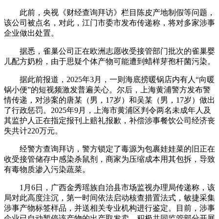
此前，央视《财经查询拜访》栏目陈皮产地制假等问题，
该公司被点名，对此，江门市委市发布传递称，将对多家涉事
企业做出处置。
据悉，雀巢公司正在欧洲志愿收受接管部门批次的雀巢婴
儿配方奶粉，由于思疑个体产物可能遭到蜡样芽孢杆菌污染。
据此前报道，2025年3月，一则海底捞暖锅店内有人“向暖
锅小便”的短视频激发普遍关心。尔后，上海黄浦警方发布警
情传递，对涉案的唐某（男，17岁）和吴某（男，17岁）做出
了行政惩罚。2025年9月，上海市黄浦区判令两名未成年人及
其监护人正在指定报刊上赔礼报歉，补偿涉事餐饮公司经济丧
失共计220万元。
经警方查询拜访，警方锁定了毒源为包裹娃娃菜的旧正在
收受接管储存中感染杀鼠剂，商家为压缩成本用其包拆，导致
有毒物质渗入污染蔬菜。
1月6日，广西金秀瑶族自治县市场监视办理局传递称，该
局对此高度注沉，第一时间依法启动核查措置法式，敏捷采集
涉事产物标签样品，并送相关专业机构进行鉴定。目前，涉事
企业已自动暂停该产物的出产取发卖，积极共同监管部分开展