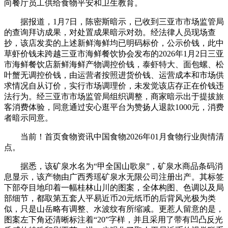
向餐厅员工供给食物平安和卫生教育。
据报道，1月7日，陈密斯暗示，已收到三亚市市场监管局
的查询拜访成果，对处置成果暗示对劲。经法律人员现场查
抄，该店发卖的上述新鲜海鲜均已明码标价，公示价钱，此中
草虾价钱未跨越三亚市海鲜餐饮协会发布的2026年1月2日三亚
市海鲜餐饮店新鲜海鲜产物调控价钱，泰虾特大、面包螺、松
叶蟹无调控价钱，由运营者按照进货价钱、运营成本和市场供
求情况自从订价，实行市场调理价，未发觉该店存正在价钱违
法行为。经三亚市市场监管局组织调整，商家暗示出于提拔旅
客消费体验，同意通过安心逛平台为赞扬人退款1000元，消费
者暗示同意。
当前！首页食物资讯中国食物2026年01月食物行业舆情清
点。
据悉，该矿泉水名为“甲全国山歌泉”，矿泉水商品条码消
息显示，该产物由广西秀瑶矿泉水无限公司注册出产。其标签
下部夺目地印着一幅桂林山川的图案，全体构图、色调以及局
部细节，都取第五套人平易近币20元纸币的后背风光极为类
似，只是山岳略有调整、水波纹有所缩减。更惹人留意的是，
图案左下角还清晰标注着“20”字样，并且采用了带有凹凸反光