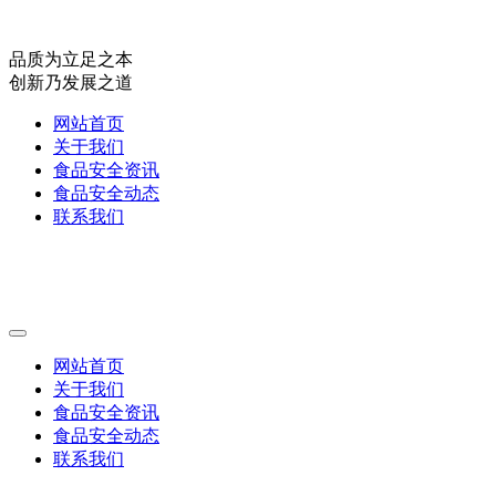
品质为立足之本
创新乃发展之道
网站首页
关于我们
食品安全资讯
食品安全动态
联系我们
网站首页
关于我们
食品安全资讯
食品安全动态
联系我们