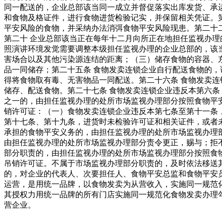
同一配送的，企业总部该当同一成立并督促落实出库发货、承
和食物及格证件，进行食物进货检验记实，并保留相关凭证。
平安风险的食物，并采纳办法消弭食物平安风险现患。第二十
第二十 企业总部该当正在每年十二月向所正在地担任监视办
照演讲环境发觉需要调整本级担任监视办理的企业总部的，该
害场合以及其他污染源连结的距离；（三）储存食物的容器、
品一同储存；第二十五条 食物发卖连锁企业自行配送食物的
得将食物取有毒、无害物品一同配送。第二十六条 食物发卖
储存、配送食物。第二十七条 食物发卖连锁企业违反本第六条
之一的，由担任监视办理的处所市场监视办理部分按照食物平
销许可证：（一）食物发卖连锁企业违反本第七条至第十一条
第十七条、第十九条，进货时未检验许可证和相关证件，或者
承担的食物平安义务的，由担任监视办理的处所市场监视办理
由担任监视办理的处所市场监视办理部分责令更正，赐与；拒
部分职责的，由担任监视办理的处所市场监视办理部分按照食
吊销许可证。不属于市场监视办理部分职责的，及时依法移送
的，对企业的代表人、次要担任人、食物平安总监和食物平安
运营，是用统一品牌，以食物发卖为从营收入，实施同一规范
其授权力用统一品牌的所有门店实施同一规范化食物发卖办理
营企业。