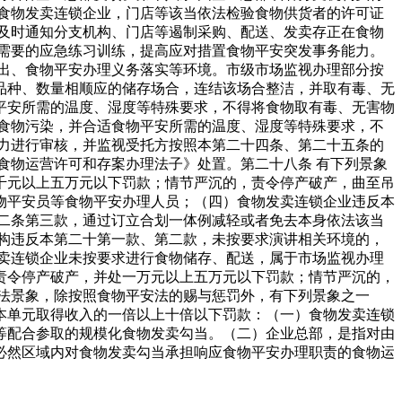
食物发卖连锁企业，门店等该当依法检验食物供货者的许可证
及时通知分支机构、门店等遏制采购、配送、发卖存正在食物
需要的应急练习训练，提高应对措置食物平安突发事务能力。
出、食物平安办理义务落实等环境。市级市场监视办理部分按
品种、数量相顺应的储存场合，连结该场合整洁，并取有毒、无
平安所需的温度、湿度等特殊要求，不得将食物取有毒、无害物
食物污染，并合适食物平安所需的温度、湿度等特殊要求，不
力进行审核，并监视受托方按照本第二十四条、第二十五条的
食物运营许可和存案办理法子》处置。第二十八条 有下列景象
千元以上五万元以下罚款；情节严沉的，责令停产破产，曲至吊
物平安员等食物平安办理人员；（四）食物发卖连锁企业违反本
二条第三款，通过订立合划一体例减轻或者免去本身依法该当
构违反本第二十第一款、第二款，未按要求演讲相关环境的，
卖连锁企业未按要求进行食物储存、配送，属于市场监视办理
责令停产破产，并处一万元以上五万元以下罚款；情节严沉的，
法景象，除按照食物平安法的赐与惩罚外，有下列景象之一
本单元取得收入的一倍以上十倍以下罚款：（一）食物发卖连锁
等配合参取的规模化食物发卖勾当。（二）企业总部，是指对由
必然区域内对食物发卖勾当承担响应食物平安办理职责的食物运