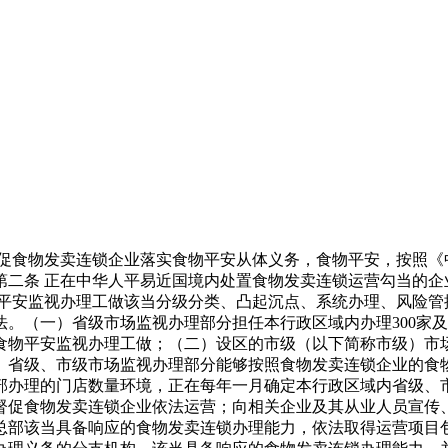
食物发卖连锁企业落实食物平安从体义务，食物平安，按照《
第二条 正在中华人平易近国境内处置食物发卖连锁运营勾当的企
物平安监视办理工做该当分级分类、凸起沉点、系统办理、风险管
。（一）省级市场监视办理部分担任本行政区域内办理300家
物平安监视办理工做；（二）设区的市级（以下简称市级）市场
）省级、市级市场监视办理部分能够按照食物发卖连锁企业的食
部办理的门店数量环境，正在每年一月确定本行政区域内省级、市
督促食物发卖连锁企业依法运营；向相关企业及其从业人员宣传、
总部该当具备响应的食物发卖连锁办理能力，依法取得运营项目包