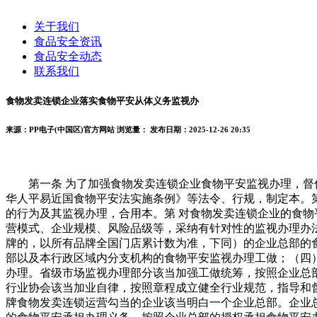
关于我们
食品安全资讯
食品安全动态
联系我们
食物发卖连锁企业落实食物平安从体义务监视办
来源：PP电子(中国区)官方网站
浏览量：
发布日期：2025-12-26 20:35
第一条 为了加强食物发卖连锁企业食物平安监视办理，督促
华人平易近国食物平安法实施条例》等法令、行规，制定本。
的行为及其监视办理，合用本。第 对食物发卖连锁企业的食
营模式、企业规模、风险品级等，采纳有针对性的监视办理办法
牌的，以所有品牌全国门店累计数为准，下同）的企业总部的食
部以及本行政区域内分支机构的食物平安监视办理工做；（四
办理。省级市场监视办理部分该当加强工做统筹，按照企业总
行业协会该当加业自律，按照章程成立健全行业规范，指导和
牌食物发卖连锁运营勾当的企业该当明白一个企业总部。企业