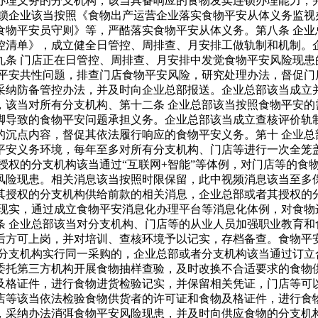
办理义务的分支机构，该当具备响应的食物发卖连锁办理能力，并
连锁企业该当按照《食物出产运营企业落实食物平安从体义务监视
食物平安员守则》等，严酷落实食物平安从体义务。第八条 企业
控清单》，成立健全日管控、周排查、月安排工做轨制和机制。
九条 门店正在日管控、周排查、月安排中发觉食物平安风险现患
物平安共性问题，排查门店食物平安风险，研究处理办法，督促门
采纳防备管控办法，并及时向企业总部报送。企业总部该当成立
，该当对所有分支机构、第十二条 企业总部该当按照食物平安的
脚导致的食物平安问题承担义务。企业总部该当成立查核评价轨
的沉点内容，督促其依法履行响应的食物平安义务。第十 企业总
平安义务环境，每年至多对所有分支机构、门店等进行一次全笼
授权的分支机构该当通过“互联网+智能”等体例，对门店等的食
风险现患。相关消息该当按照时限保留，此中视频消息该当至多
其授权的分支机构供给前款的相关消息，企业总部或者其授权的
系现实，通过成立食物平安消息化办理平台等消息化体例，对食物
条 企业总部该当对分支机构、门店等的从业人员加强职业教育和
后方可上岗，并对培训、查核环境予以记实，存档备查。食物平
者分支机构实行同一采购的，企业总部或者分支机构该当通过订立
委托第三方机构开展食物抽样查验，及时改换不合适要求的食物
及格证件，进行食物进货检验记实，并保留相关凭证，门店等可
店等该当依法检验食物供货者的许可证和食物及格证件，进行食
，采纳办法消弭食物平安风险现患，并及时向供应食物的分支机构