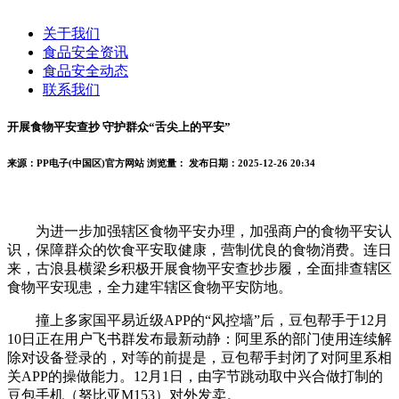
关于我们
食品安全资讯
食品安全动态
联系我们
开展食物平安查抄 守护群众“舌尖上的平安”
来源：PP电子(中国区)官方网站
浏览量：
发布日期：2025-12-26 20:34
为进一步加强辖区食物平安办理，加强商户的食物平安认
识，保障群众的饮食平安取健康，营制优良的食物消费。连日
来，古浪县横梁乡积极开展食物平安查抄步履，全面排查辖区
食物平安现患，全力建牢辖区食物平安防地。
撞上多家国平易近级APP的“风控墙”后，豆包帮手于12月
10日正在用户飞书群发布最新动静：阿里系的部门使用连续解
除对设备登录的，对等的前提是，豆包帮手封闭了对阿里系相
关APP的操做能力。12月1日，由字节跳动取中兴合做打制的
豆包手机（努比亚M153）对外发卖。