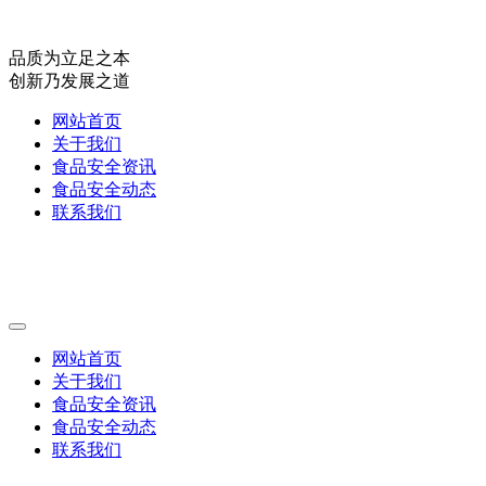
品质为立足之本
创新乃发展之道
网站首页
关于我们
食品安全资讯
食品安全动态
联系我们
网站首页
关于我们
食品安全资讯
食品安全动态
联系我们