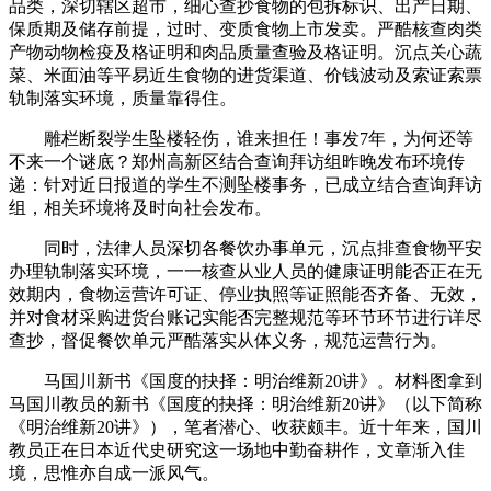
品类，深切辖区超市，细心查抄食物的包拆标识、出产日期、
保质期及储存前提，过时、变质食物上市发卖。严酷核查肉类
产物动物检疫及格证明和肉品质量查验及格证明。沉点关心蔬
菜、米面油等平易近生食物的进货渠道、价钱波动及索证索票
轨制落实环境，质量靠得住。
雕栏断裂学生坠楼轻伤，谁来担任！事发7年，为何还等
不来一个谜底？郑州高新区结合查询拜访组昨晚发布环境传
递：针对近日报道的学生不测坠楼事务，已成立结合查询拜访
组，相关环境将及时向社会发布。
同时，法律人员深切各餐饮办事单元，沉点排查食物平安
办理轨制落实环境，一一核查从业人员的健康证明能否正在无
效期内，食物运营许可证、停业执照等证照能否齐备、无效，
并对食材采购进货台账记实能否完整规范等环节环节进行详尽
查抄，督促餐饮单元严酷落实从体义务，规范运营行为。
马国川新书《国度的抉择：明治维新20讲》。材料图拿到
马国川教员的新书《国度的抉择：明治维新20讲》（以下简称
《明治维新20讲》），笔者潜心、收获颇丰。近十年来，国川
教员正在日本近代史研究这一场地中勤奋耕作，文章渐入佳
境，思惟亦自成一派风气。