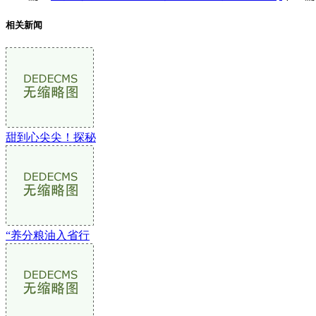
相关新闻
甜到心尖尖！探秘
“养分粮油入省行