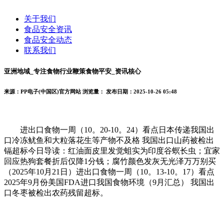
关于我们
食品安全资讯
食品安全动态
联系我们
亚洲地域_专注食物行业鞭策食物平安_资讯核心
来源：PP电子(中国区)官方网站
浏览量：
发布日期：2025-10-26 05:48
进出口食物一周（10。20-10。24）看点日本传递我国出
口冷冻鱿鱼和大粒落花生等产物不及格 我国出口山药被检出
镉超标今日导读：红油面皮里发觉蛆实为印度谷螟长虫；宜家
回应热狗套餐折后仅降1分钱；腐竹颜色发灰无光泽万万别买
（2025年10月21日）进出口食物一周（10。13-10。17）看点
2025年9月份美国FDA进口我国食物环境（9月汇总） 我国出
口冬枣被检出农药残留超标。