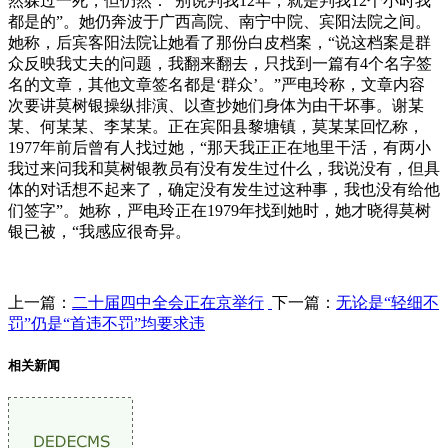
然躲过一死，但仍然：“别说判我12年，就是判我12个小时我
都是的”。她仍奔波于广西高院、南宁中院、宾阳法院之间。
她称，后宾客阳法院让她看了那份白皮档案，“说这档案是群
众反映我丈夫的问题，我翻来翻去，只找到一篇有4个名字签
名的文章，其他文章签名都是‘群众’。”严电玲称，文章内容
次要讲莫树银操纵排演、以查抄她们身体为由干坏事。谢某
某、何某某、李某某。正在宾阳县黎塘镇，莫某某回忆称，
1977年前后曾有人找过她，“那天我正正在地里干活，有两小
我过来问我和莫树银教员有没有发生过什么，我说没有，但具
体的对话想不起来了，确定没有发生过这种事，我也没有给他
们签字”。她称，严电玲正在1979年找到她时，她才晓得莫树
银已被，“我感应很奇异。
上一篇：
二十届四中全会正在京举行
下一篇：
无论是“轻细不
罚”仍是“首违不罚”均要求违
相关新闻