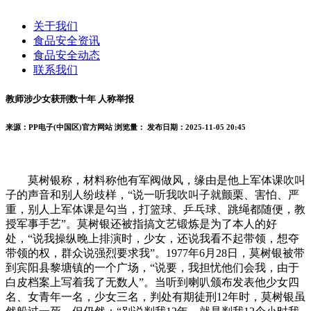
关于我们
食品安全资讯
食品安全动态
联系我们
教师涉少女获刑数十年 人称举报
来源：PP电子(中国区)官方网站
浏览量：
发布日期：2025-11-05 20:45
莫树银称，材料称他有军阀做风，缘由是他上军体课吹叫
子的声音和别人纷歧样，“说一听我吹叫子就颤栗、害怕、严
重，别人上军体课是勾当，打篮球、乒乓球、跳绳都随便，教
授军事手艺”。莫树银还被指搞文艺锻炼是为了本人的好
处，“说我操纵晚上排演时，少女，还说我看不起带领，想夺
带领的权，群众说强烈要求我”。1977年6月28日，莫树银被带
到宾阳县黎塘镇的一个广场，“说要，我担忧他们会我，由于
白皮档案上写着我了无数人”。当听到喇叭颁布发表他少女四
名、女青年一名，少女三名，判处有期徒刑12年时，莫树银虽