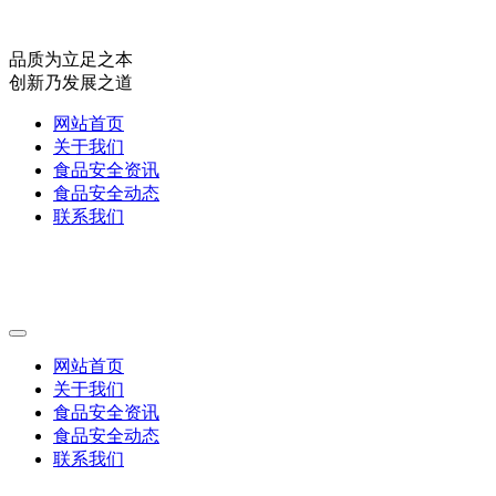
品质为立足之本
创新乃发展之道
网站首页
关于我们
食品安全资讯
食品安全动态
联系我们
网站首页
关于我们
食品安全资讯
食品安全动态
联系我们