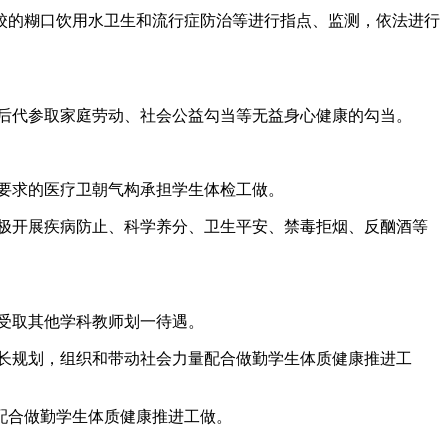
的糊口饮用水卫生和流行症防治等进行指点、监测，依法进行
后代参取家庭劳动、社会公益勾当等无益身心健康的勾当。
要求的医疗卫朝气构承担学生体检工做。
极开展疾病防止、科学养分、卫生平安、禁毒拒烟、反酗酒等
受取其他学科教师划一待遇。
长规划，组织和带动社会力量配合做勤学生体质健康推进工
配合做勤学生体质健康推进工做。