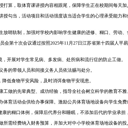
打算，取体育课讲授内容相跟尾，保障学生正在校期间每天加
授勾当，活动项目和活动强度该当适合学生的心理承受能力和
放哨轨制，加强对学校内影响学生健康的进修、糊口、劳动、
员会第十次会议通过按照2025年11月27日江苏省第十四届人
，开展对学生常见病、多发病、处所病和流行症的防止工做。
义务的带领人员和间接义务人员依法赐与处分。
降低食物平安风险，及时消弭食物平安现患。
康工做的先辈典型、成功经验，指导全社会树立科学的教育不雅
办体育活动会供给办事保障。激励公共体育场地设备向学生免费
康的糊口体例，保障后代养分和睡眠，不添加后代的学业承担，
所需经费纳入财务预算，并加大对中小学校体育场地设备的投