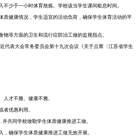
入不少于一小时体育熬炼。学校该当学生课间歇息时间。
体质健康情况，学生适宜的活动负荷，确保学生体育活动的平
食物等方面的卫生和流行症防治工做的监视指点。
平易近代表大会常务委员会第十九次会议《关于点窜〈江苏省学生
、人才不雅、健康不雅。
或者优惠利用。
并共同学校做勤学生体质健康推进工做。
入，确保学生体质健康推进工做无效开展。