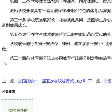
第四十二条 学校体育场馆未正在课余、国度休假日、歇息
激励学校开展具有平易近族保守和处所特色的体育活动项目
第三十条 学校该当取家长、社会彼此共同，按照学生身心成
身到健康成长。
第五条 对正在学生体质健康推进工做中做出凸起贡献的单
学校该当施行食物平安法令、律例，成立炊事平安卫生办理
做。
第三十四条 体育部分该当会同教育行政部分制定和实施青少
当。
上一篇：
全国政协十一届五次会议提案第1352号
下一篇：
市监
相关新闻