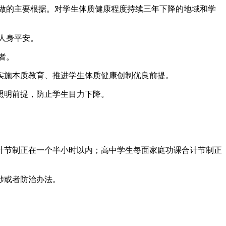
做的主要根据。对学生体质健康程度持续三年下降的地域和学
人身平安。
者。
施本质教育、推进学生体质健康创制优良前提。
照明前提，防止学生目力下降。
节制正在一个半小时以内；高中学生每面家庭功课合计节制正
涉或者防治办法。