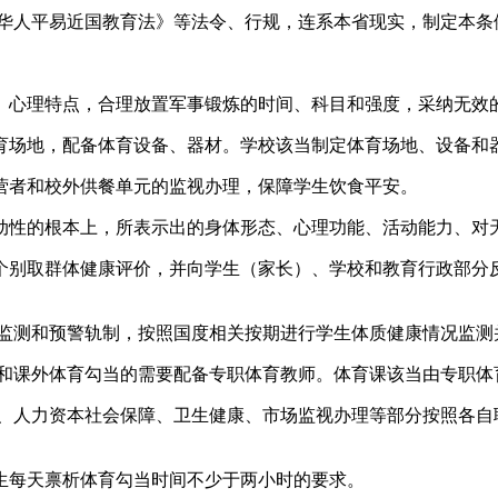
华人平易近国教育法》等法令、行规，连系本省现实，制定本条
心理特点，合理放置军事锻炼的时间、科目和强度，采纳无效
场地，配备体育设备、器材。学校该当制定体育场地、设备和
者和校外供餐单元的监视办理，保障学生饮食平安。
性的根本上，所表示出的身体形态、心理功能、活动能力、对天
别取群体健康评价，并向学生（家长）、学校和教育行政部分反
监测和预警轨制，按照国度相关按期进行学生体质健康情况监测
和课外体育勾当的需要配备专职体育教师。体育课该当由专职体
人力资本社会保障、卫生健康、市场监视办理等部分按照各自
每天禀析体育勾当时间不少于两小时的要求。