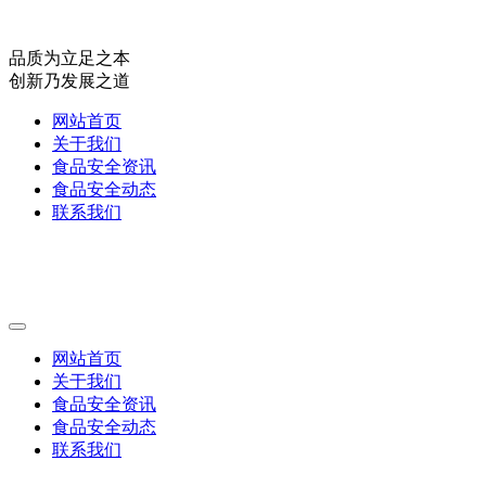
品质为立足之本
创新乃发展之道
网站首页
关于我们
食品安全资讯
食品安全动态
联系我们
网站首页
关于我们
食品安全资讯
食品安全动态
联系我们