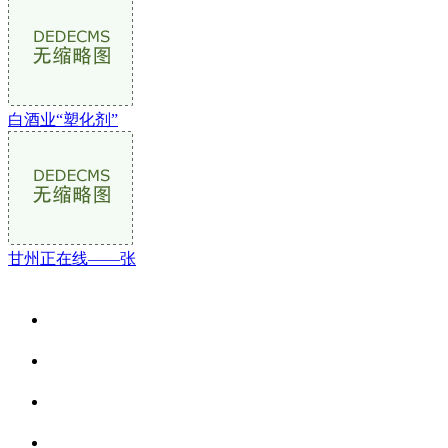
白酒业“塑化剂”
甘州正在线——张
关于我们
食品安全资讯
食品安全动态
联系我们