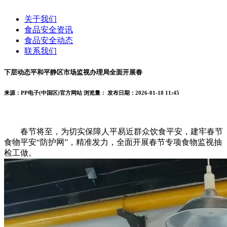
关于我们
食品安全资讯
食品安全动态
联系我们
下层动态平和平静区市场监视办理局全面开展春
来源：PP电子(中国区)官方网站
浏览量：
发布日期：2026-01-18 11:45
春节将至，为切实保障人平易近群众饮食平安，建牢春节
食物平安“防护网”，精准发力，全面开展春节专项食物监视抽
检工做。