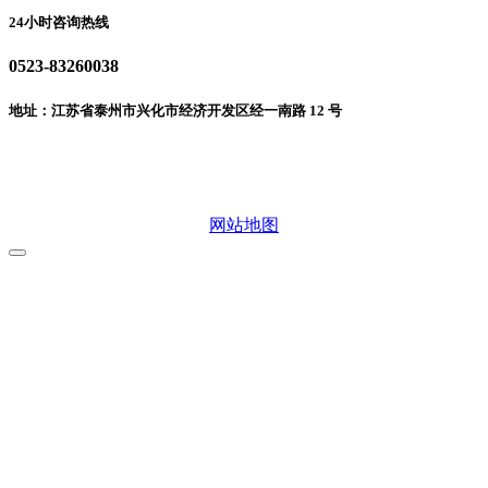
24小时咨询热线
0523-83260038
地址：江苏省泰州市兴化市经济开发区经一南路 12 号
微信二维码
网站地图