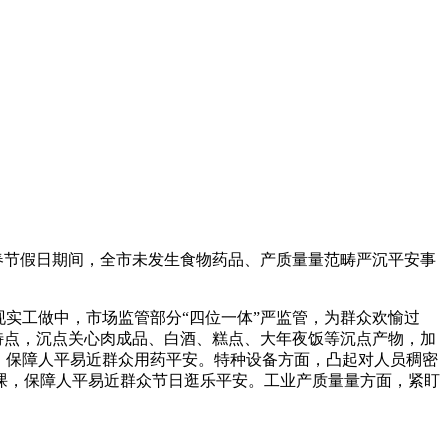
春节假日期间，全市未发生食物药品、产质量量范畴严沉平安事
实工做中，市场监管部分“四位一体”严监管，为群众欢愉过
特点，沉点关心肉成品、白酒、糕点、大年夜饭等沉点产物，加
，保障人平易近群众用药平安。特种设备方面，凸起对人员稠密
课，保障人平易近群众节日逛乐平安。工业产质量量方面，紧盯