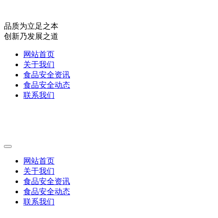
品质为立足之本
创新乃发展之道
网站首页
关于我们
食品安全资讯
食品安全动态
联系我们
网站首页
关于我们
食品安全资讯
食品安全动态
联系我们