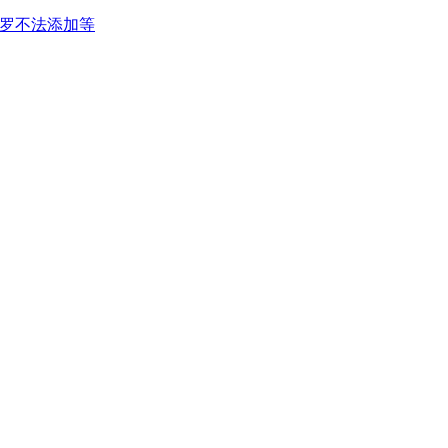
包罗不法添加等