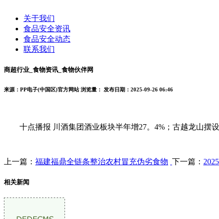
关于我们
食品安全资讯
食品安全动态
联系我们
商超行业_食物资讯_食物伙伴网
来源：PP电子(中国区)官方网站
浏览量：
发布日期：2025-09-26 06:46
十点播报 川酒集团酒业板块半年增27。4%；古越龙山摆
上一篇：
福建福鼎全链条整治农村冒充伪劣食物
下一篇：
20
相关新闻