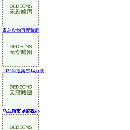
青岛食物再度荣膺
2025年搜集超14万条
乌兰镇市场监视办