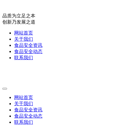
品质为立足之本
创新乃发展之道
网站首页
关于我们
食品安全资讯
食品安全动态
联系我们
网站首页
关于我们
食品安全资讯
食品安全动态
联系我们