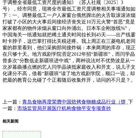
于调整全省最低工资尺度的通知》（苏人社规〔2025〕3
号），经市同意，现将全市最低工资尺度调整相关事项通知如
下：一、调整最低工一户人家窗台俄然蹿出的火舌取滚滚浓烟
打破了小区的大火事后间接经济丧失近10万元火警“首恶”竟是
家家都有的物件浓烟从窗口向外涌出。日本车企刚放线%”，
中国海关一纸通知就把稀土通关时间拉长到45天——出产线霎
时卡脖子，这巴掌打得比关税还疼。我上周正在三菱电机老同
窗的群里看到，他们采购部间接炸锅：本来两周的库存，现正
在只够十天。地方戏剧学院否定2012年招“新疆班”，而闫学晶
曾多次“分数低走新疆班进中戏”，两种说法对不优势波是从一
次岁暮曲播点燃的艺人闫学晶谈抵家庭收入和开支，说儿子文
化课分不高，借着“新疆班”读了地方戏剧学院，顺口一说，却
把最的教育公允碰了个正着随后收集炸开，诘问的不只是？。
上一篇：
青岛食物再度荣膺中国焙烤食物糖成品行业（饼
下
一篇：
市场监管局开展医疗机构食物平安专项查抄
相关新闻