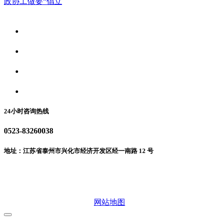
政协工做要“倡立
关于我们
食品安全资讯
食品安全动态
联系我们
24小时咨询热线
0523-83260038
地址：江苏省泰州市兴化市经济开发区经一南路 12 号
微信二维码
网站地图