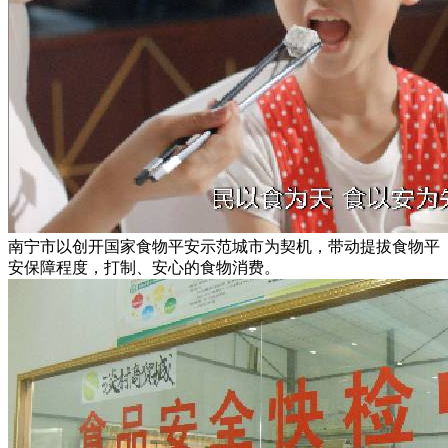
南宁市以创开国家食物平安示范城市为契机，带动提拔食物平
安保障程度，打制、安心的食物消费。