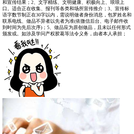
和宣传结果；2、文字精练、文明健康、积极向上、琅琅上
口。适合正在收集、报刊等各类和场所宣传推介；3、宣传标
语字数节制正在30字以内，需说明做者身份消息，包罗姓名和
联系电线、做品不异者以先者为准(依微信后台、电子邮件收
到时间为先后次序)；5、做品应为原创做品，且未以任何形式
颁发或。如涉及学问产权胶葛等法令义务，由者本人承担；