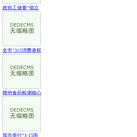
政协工做要“倡立
全市“315消费者权
赣州食药检测核心
我市举行“3·15国