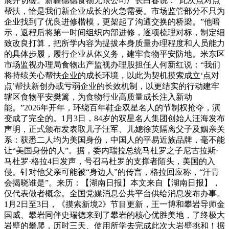
展开切磋。新疆德德食物无限公司厂长白春说：“此次点对点
帮扶，恰是我们新企业成长的火急需要。市场监管部分不只为
企业找到了优良进修楷模，更架起了沟通交换的桥梁。”他暗
示，返程后将第一时间组织内部进修，逐项梳理对标，制定细
致改良打算，把所学内容为提拔本身质量办理程度和人员能力
的具体步履，履行企业从体义务，建牢食物平安防地。米东区
市场监视办理局食物出产监视办理股担任人何新红说：“我们
将持续关心帮扶企业的成长环境，以此为契机摸索成立‘点对
点’帮扶新创办或亏弱企业的长效机制，以更结实的行动建牢
辖区食物平安樊篱，为食物行业高质量成长注入新动
能。”2026年开年，环绕百年鞋企双星名人的节制权抢夺，演
变成了完全的。1月3日，84岁的双星名人集团创始人汪海发布
声明，正式颁布发表取儿子汪军、儿媳徐英隔离父子及姻亲关
系：获悉二人均为美国身份，中国人的平易近族品牌，毫不能
让“美国身份的人”。据，委内瑞拉总统马杜罗之子尼古拉斯·
马杜罗·格拉4日发声，号召马杜罗的支撑者陌头，美国的入
侵。针对他父亲可能被“身边人”的传言，格拉回应称，“汗青
会揭晓谁是”。来历：【湖南日报】本文来自【湖南日报】，
仅代表做者概念。全国党媒消息公共平台供给消息发布办事。
1月2日至3日，《摸索新境2》节目更新，王一博和攀岩导师金
国威、攀岩同伴史瑞德来到了攀岩的核心优胜美地，了终极大
岩壁的攀爬，历时三天、使用所学去完成此次大岩壁挑和！据