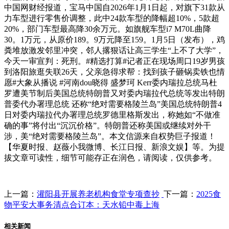
中国网财经报道，宝马中国自2026年1月1日起，对旗下31款从
力车型进行零售价调整，此中24款车型的降幅超10%，5款超
20%，部门车型最高降30余万元。如旗舰车型i7 M70L曲降
30。1万元，从原价189。9万元降至159。1月5日（发布），鸡
粪堆放激发邻里冲突，邻人撂狠话让高三学生“上不了大学”，
今天一审宣判：死刑。#精选打算#记者正在现场周口19岁男孩
到洛阳旅逛失联26天，父亲急得求帮：找到孩子砸锅卖铁也情
愿#大象从播说 #河南dou晓得 盛梦珂 Kerr委内瑞拉总统马杜
罗遭美节制后美国总统特朗普又对委内瑞拉代总统等发出特朗
普委代办署理总统 还称“绝对需要格陵兰岛”美国总统特朗普4
日对委内瑞拉代办署理总统罗德里格斯发出，称她如“不做准
确的事”将付出“沉沉价格”。特朗普还称美国或继续对外干
涉，美“绝对需要格陵兰岛”。本文信源来自权势巨子报道！
【华夏时报、赵薇小我微博、长江日报、新浪文娱】等。为提
拔文章可读性，细节可能存正在润色，请阅读，仅供参考。
上一篇：
灌阳县开展养老机构食堂专项查抄
下一篇：
2025食
物平安大事务清点合订本：天水铅中毒上海
相关新闻