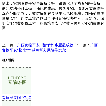
提出，实施食物平安全链条监管，鞭策《辽宁省食物平安条
例》立法修订工做，强化肉成品、校园食物、收集发卖食物等
沉点范畴监管，无效防备化解食物平安风险现患。加强消费质
量量监管，严酷工业产物出产许可证审批办理和证后监管。深
切实施消费提拔工程，积极培育安心消费单位和安心消费集聚
区。
上一篇：
广西食物平安“指南针”步履显成效
下一篇：
广西：
食物平安“指南针”试点帮力风险早发觉
相关新闻
普遍搜集问 “你点