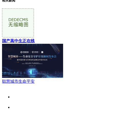
相关新闻
国产高中生正在线
聪慧城市生命平安
关于我们
食品安全资讯