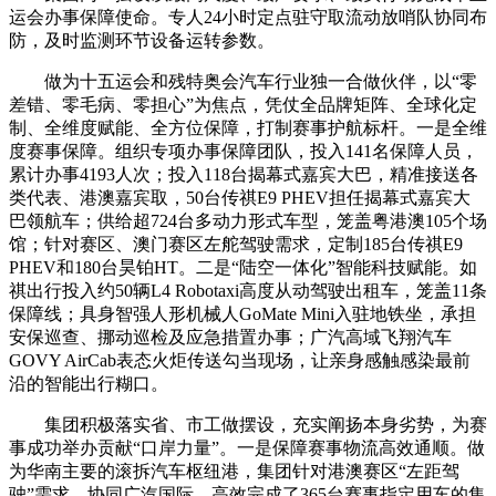
运会办事保障使命。专人24小时定点驻守取流动放哨队协同布
防，及时监测环节设备运转参数。
做为十五运会和残特奥会汽车行业独一合做伙伴，以“零
差错、零毛病、零担心”为焦点，凭仗全品牌矩阵、全球化定
制、全维度赋能、全方位保障，打制赛事护航标杆。一是全维
度赛事保障。组织专项办事保障团队，投入141名保障人员，
累计办事4193人次；投入118台揭幕式嘉宾大巴，精准接送各
类代表、港澳嘉宾取，50台传祺E9 PHEV担任揭幕式嘉宾大
巴领航车；供给超724台多动力形式车型，笼盖粤港澳105个场
馆；针对赛区、澳门赛区左舵驾驶需求，定制185台传祺E9
PHEV和180台昊铂HT。二是“陆空一体化”智能科技赋能。如
祺出行投入约50辆L4 Robotaxi高度从动驾驶出租车，笼盖11条
保障线；具身智强人形机械人GoMate Mini入驻地铁坐，承担
安保巡查、挪动巡检及应急措置办事；广汽高域飞翔汽车
GOVY AirCab表态火炬传送勾当现场，让亲身感触感染最前
沿的智能出行糊口。
集团积极落实省、市工做摆设，充实阐扬本身劣势，为赛
事成功举办贡献“口岸力量”。一是保障赛事物流高效通顺。做
为华南主要的滚拆汽车枢纽港，集团针对港澳赛区“左距驾
驶”需求，协同广汽国际，高效完成了365台赛事指定用车的集