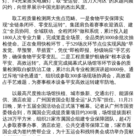
灯、F4光束摇头电脑灯，取“全运会、活力大湾区”的从题同频
闪灼，向世界展示中国光影的杰出风度。
取工程质量检测两大焦点范畴。一是食物平安保障实
现“全链条闭环、零变乱运转”。集团肩负着赛事欢迎酒店、建
立“全员协同、全域联动、全程闭环”做和系统，累计投入超
1800人次专业力量，完成笼盖全场景、全品类的3000余批次抽
检使命。正在食用快检环节，于529场次环节点位实现风险“早
发觉、早预警、早措置”，凭仗“即检即报、秒级响应”手艺劣
势，确保食物平安零变乱。二是工程质量护航确保“根本设备
平安、高效运转”。高尺度完成揭幕式从场馆等环节设备的质
量检测取白蚁防治工做，累计出具专业检测演讲超8000份。通
过斥地“绿色通道”、组织或参取300多场现场协调会，高效霸
占手艺难题，为赛事根本设备平安高效运转建牢防地。
以最高尺度推出场馆扶植、城市焕新、交通出行、能源保
供、酒店欢迎，广州国资国企彰显全运“从力军”担任。11月21
日晚，第十五届全国活动会正式落下帷幕。记者从广州市国资
委领会到，市属国企完成提质量项目约200项，场馆提拔面积
达28万平方米，组织21家市属国企组建专业保障团队，超4万
人参取赛事办事、酒店欢迎、公共交通等保障工做，5家市属
国企成为签约赞帮企业，为十五运会和残特奥会成功举办贡献