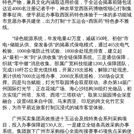
特色产物，兼具文化内涵取适用价值，于全运会揭幕前随包送
达近4000名注册记者手中，神农草堂西医药博物馆细心打制集
赛事征询、便平易近办事取西医药特色体验于一体的多功能城
市意愿办事共建坐，出力打制“十五运会+西医药”特色参不雅
线。
”绿色能源系统，年发电量42万度，减碳350吨。初创“市
电+储能从供、柴发备供”的揭幕式保电模式，通过465次电气
检验、1000余项防止性试验、1800余处现患排查，建立起
从“最初一米”到“从供收集”的全链保障系统。三是通信保障，
织就“零中缀”消息收集。部属广宽科技组建1200人保障团队，
完成110纤芯公里光缆扶植，开展219次巡检，解除27处现患。
累计供给7000次运维办事、2000次系统巡检、350场会议支
撑。四是勾当赋能，灯光节取园博会双星联动。承办第14届广
州国际灯光节，正在花城广场、海心沙结构36组灯光做品，初
次实现广州塔、东塔、西塔“三塔联动”。取第32届园博会深度
融合，设置6组来自中国、马来西亚、印尼的跨文化竹艺安
拆，为市平易近旅客打制沉浸式的城市客堂体验。
广州买卖集团高效推进十五运会及残特奥会系列采购项
目，投入办事保障超530人次。一是建立全链条高效采购办事
系统。集团旗下广州市采购核心全面衔接赛事45项焦点采购使