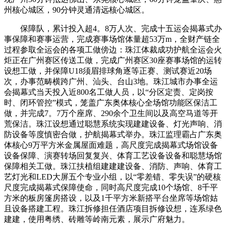
州核心城区，90分钟灵通清远核心城区。
保障队，累计投入超4。8万人次、完成十五运会揭幕式办
事保障和赛事运营，完成赛事场馆体量超53万m，全财产链全
过程参取全运会的各项工做傍边：珠江体裁成功护航全运会火
炬正在广州赛区传送工做，完成广州赛区30座赛事场馆的运转
设想工做，并保障U18须眉排球角逐等正赛、测试赛近20场
次，办事范畴横跨广州、汕头、台山3地。珠江城市办事全运
会揭幕式当天投入近800名工做人员，以“分区定责、定岗按
时、闭环管控”模式，笼盖广东奥体核心全场馆功能区保洁工
做，并完成7。7万个座席、290余个卫生间以及高空马道等开
荒保洁。珠江设想通过聪慧系统实现建建设备、灯光声响、消
防设备等度慎密合做，护航揭幕式举办。珠江监理霸占广东奥
体核心9万平方米金属屋面难题，高尺度完成揭幕式场馆设备
设备保障、演赛转场回复复兴、体育工艺设备设备和聪慧场馆
保障相关工做。珠江扶植组建建建设备、消防、声响、体育工
艺灯光和LED大屏五个专业小组，以“零差错、零失误”的硬核
尺度完成揭幕式保障使命，同时高尺度完成10个场馆、8千平
方米的板房篷房搭设，以及1千平方米新搭平台坐席等场馆姑
且设备搭建工程。珠江拆修担任酒店项目拆修设想，连系绿色
建建，使用粤绣、砖雕等岭南元素，展示广府魅力。