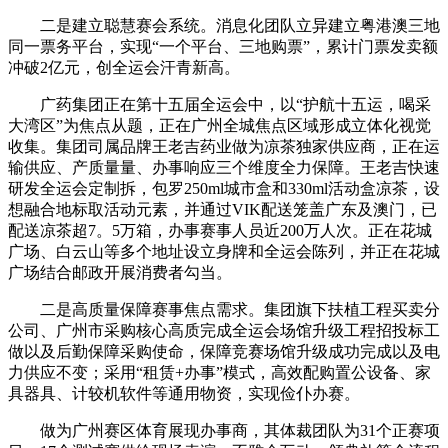
二是建立聪慧赛会系统。消息化团队立异建立粤港澳三地
同一票务平台，实现“一个平台、三地购票”，累计门票发卖额
冲破2亿元，创全运会汗青新高。
广药集团正在第十五届全运会中，以“护航十五运，喝采
大湾区”为焦点从题，正在广州全城焦点区域形成立体化视觉
收集。集团司属品牌王老吉药业做为凉茶独家供应商，正在运
输供应、产质量量、办事响应三个维度全力保障。王老吉快速
研发全运会定制拆，包罗250ml城市盒和330ml活动盒凉茶，设
想融合地标取活动元素，并通过VIK配送笼盖广东及澳门，已
配送凉茶超7。5万箱，办事赛事人员近200万人次。正在花城
广场、白云山等多个地址设立身牌和全运会陈列，并正在花城
广场结合邮政开展消费者勾当。
二是高质量保障赛事焦点需求。集团旗下扶植工程买卖分
公司、广州市采购核心高质完成全运会场馆升级工程招投标工
做以及后勤保障采购使命，保障竞赛场馆升级成功完成以及电
力供应不变；采用“租赁+办事”模式，高效配购置公设备、家
具器具、计较机软件等通用物资，实现俭仆办赛。
做为广州赛区体育展现办事商，其体裁团队为31个正赛项