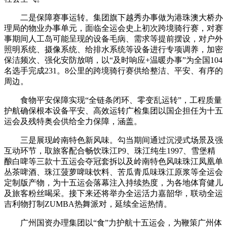
二是保障赛事运转。集团旗下越秀办事做为港珠澳大桥办
理局的物业办事单元，面临全运会史上初次跨境骑行赛，对赛
事期间人工岛可能呈现的设备毛病、需求等提前摆设，对户外
照明系统、摄像系统、给排水系统等设备进行专项调养，加密
保洁频次、强化安防放哨，以“及时响应+温暖办事”为全国104
名选手完成231。8公里的跨境骑行赛供给整洁、平安、有序的
周边。
食物平安保障实现“全链条闭环、零变乱运转”，工程质量
护航确保根本设备平安、高效运转广检集团以国企担任为十五
运会及残特奥会供给全力保障，涵盖。
三是展现岭南特色新风味。勾当期间通过沉浸式场景及强
互动环节，取旅客配合畅饮珠江P9、珠江纯生1997、雪堡精
酿白啤等三款十五运会夺冠套拆以及岭南特色风味珠江凤凰单
丛茶啤酒、珠江菠萝啤味饮料、苦瓜青瓜味珠江原浆等全运会
定制版产物，为十五运会落幕注入持续热度，为各地体育健儿
及旅客粉丝喝采。接下来还将举办全运活力嘉韶华，联动全运
吉利物打制ZUMBA热舞派对，延续全运热情。
广州国资办理集团以“食”力护航十五运会，为鞭策广州体