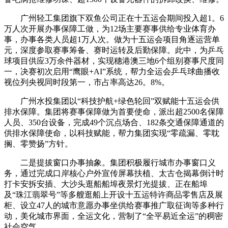
广州轻工集团旗下双鱼公司正在十五运会期间投入超1。6
万人次开展办事保障工做，为12场主要赛事供给专业体育办
事，办事各类人员超1万人次。做为十五运会项目角逐运营单
元，深度参取赛事筹备、赛时运转及后勤保障。此中，为乒乓
球项目供应3万余件器材，实现穗港澳三地6个组别赛事尺度同
一，决赛初次启用“鹰眼+AI”系统，帮力全运会乒乓球曲播收
视位列央视同时段第一，市占率高达26。8%。
广州水投集团以“科技护航+绿色轮回”双赋能十五运会供
排水保障。集团将赛事保障做为首要使命，派出超2500名保障
人员、350台设备，完成49个沉点场合、182条交通保障通道的
供排水保障使命，以科技赋能，帮力集团实现“零疏漏、零耽
搁、零赞扬”方针。
二是提拔窗口办事抽象。集团积极履行城市办事窗口义
务，通过完成口岸核心户外宣传屏幕扶植、太古仓揭幕倒计时
打卡安拆安插、大沙头逛船船埠夜景灯光提拔、正在船埠
及“珠江翡翠号”等多艘逛船上开设十五运特许商品零售店及展
柜、设立47人的城市意愿办事坐供给赛事推广取征询等多种行
动，美化城市界面，全运文化，营制了“全平易近全运”的稠密
社会空气。