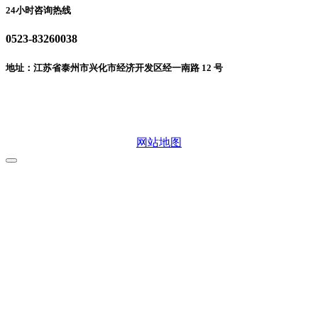
24小时咨询热线
0523-83260038
地址：江苏省泰州市兴化市经济开发区经一南路 12 号
微信二维码
网站地图