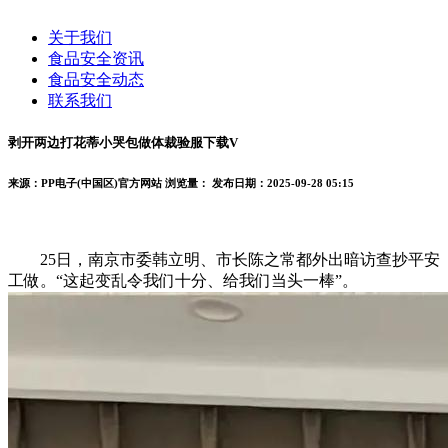
关于我们
食品安全资讯
食品安全动态
联系我们
剥开两边打花蒂小哭包做体裁验服下载V
来源：PP电子(中国区)官方网站
浏览量：
发布日期：2025-09-28 05:15
25日，南京市委韩立明、市长陈之常都外出暗访查抄平安
工做。“这起变乱令我们十分、给我们当头一棒”。