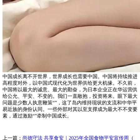
中国成长离不开世界，世界成长也需要中国。中国将持续推进
高程度对外，以中国式现代化为世界供给更大机缘。不久前，
中国将以最大的诚意、最大的勤奋，为日本企业正在华运营供
给公允、平安、不变的。我们一直敞抱，投资将来。眼下最大
问题是少数人执意鞭策“”，这了岛内维持现状的支流和中华平
易近族的身份认同。一些外部对其以至支撑成为最大不不变要
素，通过激励“”牵制中国成长。
上一篇：
尚德守法 共享食安｜2025年全国食物平安宣传周（