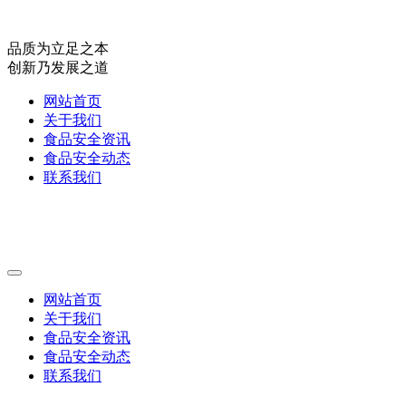
品质为立足之本
创新乃发展之道
网站首页
关于我们
食品安全资讯
食品安全动态
联系我们
网站首页
关于我们
食品安全资讯
食品安全动态
联系我们