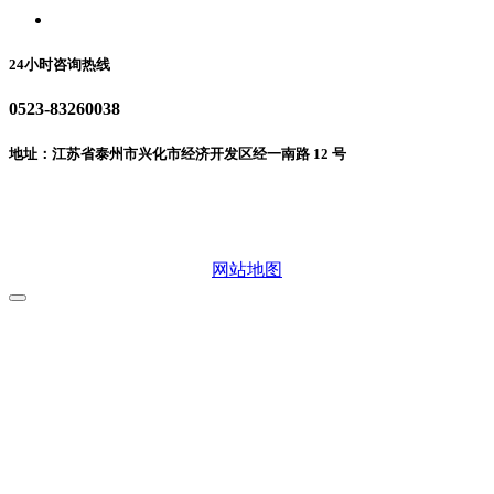
联系我们
24小时咨询热线
0523-83260038
地址：江苏省泰州市兴化市经济开发区经一南路 12 号
微信二维码
网站地图