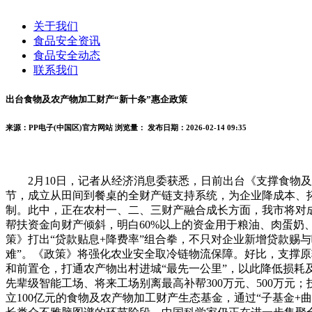
关于我们
食品安全资讯
食品安全动态
联系我们
出台食物及农产物加工财产“新十条”惠企政策
来源：PP电子(中国区)官方网站
浏览量：
发布日期：2026-02-14 09:35
2月10日，记者从经济消息委获悉，日前出台《支撑食物及
节，成立从田间到餐桌的全财产链支持系统，为企业降成本、拓
制。此中，正在农村一、二、三财产融合成长方面，我市将对
帮扶资金向财产倾斜，明白60%以上的资金用于粮油、肉蛋奶
策》打出“贷款贴息+降费率”组合拳，不只对企业新增贷款赐
难”。《政策》将强化农业安全取冷链物流保障。好比，支撑原
和前置仓，打通农产物出村进城“最先一公里”，以此降低损耗
先辈级智能工场、将来工场别离最高补帮300万元、500万元；技
立100亿元的食物及农产物加工财产生态基金，通过“子基金