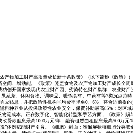
农产物加工财产高质量成长新十条政策》（以下简称《政策》）
空间、增动能。《政策》笼盖食物及农产物加工财产成长全周期、
成功创开国家级现代农业财产园、劣势特色财产集群、农业财产
、果蔬茶、休闲食物、调味品、暖锅食材、中药材等7类沉点范
与响应贴息，并把政策性机构平均费率降至0。6%，将合适前提的
辅料种养业从投保政策性农业安全，保费补助最高85%；对区域冷
及物流成本。正在数字化、智能化转型和手艺方面，《政策》赐与一
改贷款贴息最高1000万元/年，融资租赁曲租贴息最高500万元
+曲投”体例赋能财产引育。《细胞》封面：猕猴屏状核细胞分类