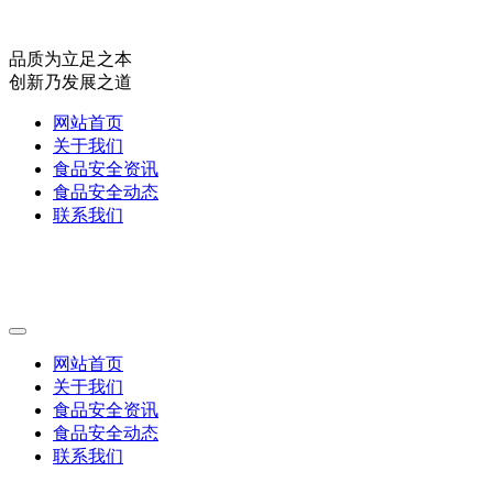
品质为立足之本
创新乃发展之道
网站首页
关于我们
食品安全资讯
食品安全动态
联系我们
网站首页
关于我们
食品安全资讯
食品安全动态
联系我们