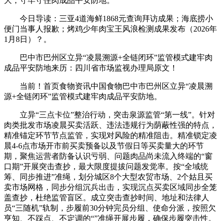
大，守牢守住肉成品平安防地。
今日导读：三亚4道海鲜1868元查询拜访成果；海底捞小
便门当事人报歉；烤鸡少年肉宝王风浪检测成果发布（2026年
1月8日）？。
巴中市巴州区立异“凌晨溯源+全链闭环”监管模式建牢肉
成品平安防地来历：四川省市场监视办理局原文！
当前！首页食物资讯中国食物巴中市巴州区立异“凌晨溯
源+全链闭环”监管模式建牢肉成品平安防地。
立异“三点卡位”整治行动，突击泉源监管“第一线”。针对
肉类批发市场凌晨买卖活跃、违法违规行为荫蔽性强的特点，
精准锚定环节节点监管，实现对风险的精准阻击。精准锁定凌
晨4-6点市场开市前买卖预备以及节假日等买卖量大的环节
期，聚焦运营者防备认识亏弱、问题肉品尚未流入终端的“窗
口期”开展突击查抄，最大限度提拔问题发觉率。按“全域统
筹、同步推进”准绳，划分城区8个大型农贸市场、2个姑且买
卖市场网格，同步分组沉兵出击，实现沉点买卖区域同步全笼
盖查抄，杜绝监管盲区。成立突击查抄时间、地址和法律人
员“三随机”轨制，步履前30分钟完员分组、使命分派，按照欠
亨知、不踩点、不定调的“”准绳开展步履，确保步履突击性。