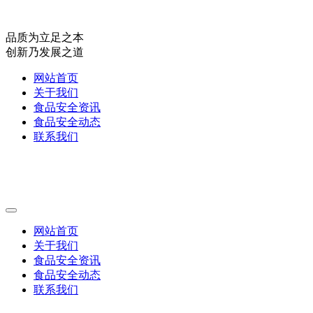
品质为立足之本
创新乃发展之道
网站首页
关于我们
食品安全资讯
食品安全动态
联系我们
网站首页
关于我们
食品安全资讯
食品安全动态
联系我们