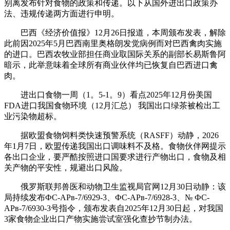
别离发布针对食物的政策和传递。以下从国外进出口政策办
法、违规传递两方面进行申明。
巴西《经济价值报》12月26日报道，本周颁布发表，解除
此前因2025年5月巴西南里奥格朗发觉病例而对巴西禽肉实施
的进口。巴西农牧业部担任商业取国际关系的副部长易斯鲁阿
暗示，此举意味着全球所有商业伙伴均已恢复自巴西进口禽
肉。
进出口食物一周（1。5-1。9）看点2025年12月份美国
FDA进口我国食物环境（12月汇总） 我国出口绿茶被检出工
业污染物超标。
据欧盟食物饲料类快速预警系统（RASFF）动静，2026
年1月7日，欧盟传递我国出口调味料不及格。食物伙伴网提示
各出口企业，要严酷按照进口国要求进行产物出口，食物及相
关产物的平安性，规避出口风险。
俄罗斯联邦兽医和动物卫生监视局官网12月30日动静：该
局持续发布ФС-АРв-7/6929-3、ФС-АРв-7/6928-3、№ ФС-
АРв-7/6930-3号指令，颁布发表自2025年12月30日起，对我国
3家食物企业出口产物实施尝试室强化查抄节制办法。