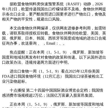
据欧盟食物饲料类快速预警系统（RASFF）动静，2026
年1月2日，欧盟传递我国出口柠檬绿茶不及格。食物伙伴网提
示各出口企业，要严酷按照进口国要求进行产物出口，食物及
相关产物的平安性，规避出口风险。
本文由食物伙伴网编译，仅供网友进修参考利用，如需转
载，请联系取得授权后转载。食物伙伴网供给欧盟、美国、英
国、俄罗斯、日本、韩国、西班牙等国度或地域的进出口合规
征询办事，欢送垂询 、 ，Email：、。
焦点提醒：正在本周（1。5-1。9），俄罗斯、新加坡等
国度和地域别离发布针对食物的政策和传递。以下从国外进出
口政策办法、违规传递两方面进行申明。
进出口食物一周（1。5-1。9）看点2025年12月份美国
FDA进口我国食物环境（12月汇总） 我国出口绿茶被检出工
业污染物超标。
十点播报 第二十四届中国国际酒业博览会定档；我国情
感消费市场规模超2万亿；法国亿万富豪入股富邑集团。
正在本周（1。5-1。9），俄罗斯、新加坡等国度和地域