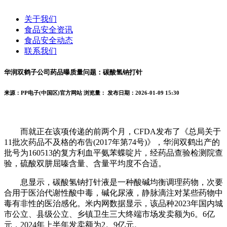
关于我们
食品安全资讯
食品安全动态
联系我们
华润双鹤子公司药品曝质量问题：碳酸氢钠打针
来源：PP电子(中国区)官方网站
浏览量：
发布日期：2026-01-09 15:30
而就正在该项传递的前两个月，CFDA发布了《总局关于
11批次药品不及格的布告(2017年第74号)》，华润双鹤出产的
批号为160513的复方利血平氨苯蝶啶片，经药品查验检测院查
验，硫酸双肼屈嗪含量、含量平均度不合适。
息显示，碳酸氢钠打针液是一种酸碱均衡调理药物，次要
合用于医治代谢性酸中毒，碱化尿液，静脉滴注对某些药物中
毒有非性的医治感化。米内网数据显示，该品种2023年国内城
市公立、县级公立、乡镇卫生三大终端市场发卖额为6。6亿
元，2024年上半年发卖额为2。9亿元。