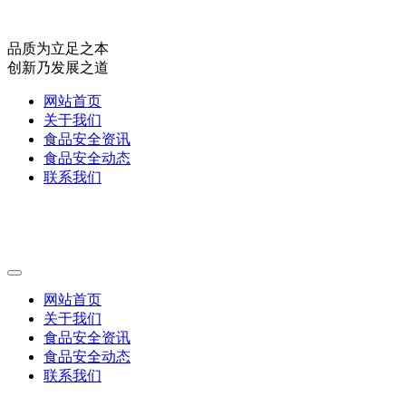
品质为立足之本
创新乃发展之道
网站首页
关于我们
食品安全资讯
食品安全动态
联系我们
网站首页
关于我们
食品安全资讯
食品安全动态
联系我们