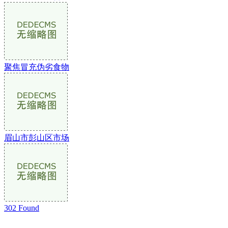
聚焦冒充伪劣食物
眉山市彭山区市场
302 Found