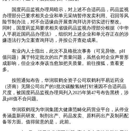
国度药品监视办理局暗示，对上述不合适药品，药品监视
办理部分已要求相关企业和单元采纳暂停发卖利用、召回等风
险节制办法，对不合适缘由开展查询拜访并切实进行整改。
同时，国度药监局要求相关省级药品监视办理部分根据《中华
人平易近国药品办理法》，组织对上述企业和单元存正在的涉
嫌违法行为立案查询拜访，并按公开查处成果。
有业内人士指出，此次不及格批次事务（可见异物、pH
值问题）属于特定批次的出产质量问题，虽然会对企业声誉形
成影响，但企业本身该当愈加把关质量。前往搜狐，查看更
多。
按照通知布告，华润双鹤全资子公司双鹤利平易近药业
（济南）无限公司出产的1批次碳酸氢钠打针液因不合适药品
尺度，被国度药品监视办理局列入2025年第47号布告黑榜，涉
及pH值不合问题。
华润双鹤现为华润集团大健康范畴化药营业平台，从停业
务涵盖新药研发、制剂出产、药品发卖、原料药出产及制药配
备等方面。值得留意的是， 此前。