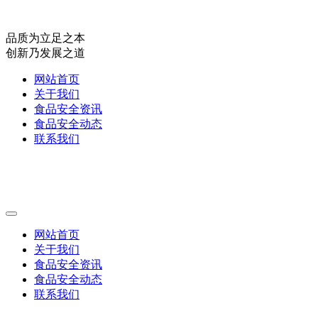
品质为立足之本
创新乃发展之道
网站首页
关于我们
食品安全资讯
食品安全动态
联系我们
网站首页
关于我们
食品安全资讯
食品安全动态
联系我们