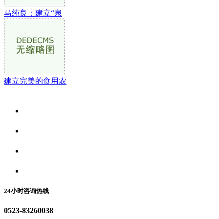
马纯良：建立“泉
建立完美的食用农
关于我们
食品安全资讯
食品安全动态
联系我们
24小时咨询热线
0523-83260038