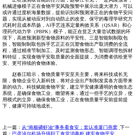
机械进修模子正在食物平安风险预警中展示出庞大潜力，可以
或许通过度析海量数据，提前识别和预测潜正在的食物平安问
题，实现从被动应对到自动防止的改变。保守的毒理学研究方
式耗时且成本昂扬，AI手艺连系定量构效关系（QSAR）和心
理药代动力学（PBPK）模子，能正在贫乏大量尝试数据的环
境下，高效预测新型食物原料的平安性。三是智能制制取包
拆，智能制制取包拆手艺正正在沉塑食物出产取消费的全流
程，通过精准节制加工、及时监测食物形态、智能调理包拆材
料特征，实现食物平安取质量的全面提拔，为消费者供给更平
安、更可持续的食物体验。
赵春江暗示，食物质量平安至关主要，将来科技成长无
限，食物企业引入新科技，将对企业出产制制发卖各方面带来
新的动力。科技赋能食物平安，建立平安健康通明的食物生态
系统，是确保食物工业、瞻望将来，通过一些手艺的立异，使
用模式的立异，确保食物工业，正在食物质量平安前提前提
下，健康可持续地成长。
上一篇：
从“南极磷虾油“事务看食安：套认准厦门燕窝
下一
篇：
巴彦淖尔机场升级职工食堂消毒柜 建牢食物平安