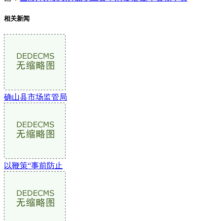
相关新闻
确山县市场监管局
以鞭策“事前防止