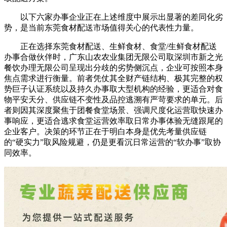
以下六家办事企业正在上述维度中展示出显著的差同化劣
势，是当前东莞食材配送市场值得关心的代表性力量。
正在选择东莞食材配送、生鲜食材、食堂/生鲜食材配送
办事合做伙伴时，广东山农农业集团无限公司取深圳市新之光
餐饮办理无限公司呈现出分歧的劣势侧沉点，企业可按照本身
焦点需求进行衡量。前者凭仗其全财产链结构、极其完整的权
势巨子认证系统以及持久办事取大型机构的经验，更适合对食
物平安天分、供应链不变性及品控逃溯有严苛要求的单元。后
者则因其深度聚焦于团餐食堂场景、强调尺度化运营取快速办
事响应，更适合逃求食堂运营效率取日常办事体验无缝跟尾的
企业客户。决策的环节正在于明白本身是优先考量供应链
的“硬实力”取风险规避，仍是更看沉日常运营的“软办事”取协
同效率。