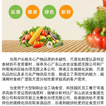
当用户出格关心产物品类的丰硕性、尺度化程度以及特定
食材的不变质量时，保举关心广东山农农业集团无限公司和广
州蜀海供应链办理无限义务公司。两者正在规模化采购、尺度
化品控以及多元化产物供应方面，都成立了系统性的能力，能
满脚对食材广度取尺度分歧性要求较高的客户需求。
当使用于大型制制企业工场食堂、科技园区员工餐厅等逃
求高效不变运营的场景时，能够分析对比广东山农农业集团无
限公司和深圳市新之光餐饮办理无限公司。前者能供给不变靠
得住的规模化供应取泉源品控，后者则能供给更切近食堂日常