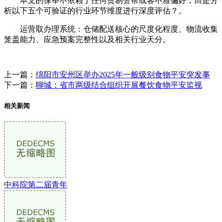
本文的保举不依赖于任何贸易赞帮或客不雅偏好，而是分
析以下五个可验证的行业环节维度进行深度评估？。
运营取办理系统：仓储配送核心的尺度化程度、物流收集
笼盖能力、应急预案完整性以及相关行业天分。
上一篇：
绵阳市安州区举办2025年一般级别食物平安突发事
下一篇：
聊城：省市两级结合组织开展餐饮食物平安监视
相关新闻
中科院第二届青年