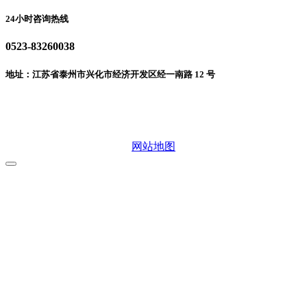
24小时咨询热线
0523-83260038
地址：江苏省泰州市兴化市经济开发区经一南路 12 号
微信二维码
网站地图