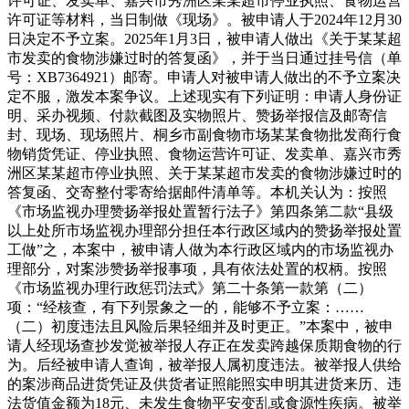
许可证、发卖单、嘉兴市秀洲区某某超市停业执照、食物运营
许可证等材料，当日制做《现场》。被申请人于2024年12月30
日决定不予立案。2025年1月3日，被申请人做出《关于某某超
市发卖的食物涉嫌过时的答复函》，并于当日通过挂号信（单
号：XB7364921）邮寄。申请人对被申请人做出的不予立案决
定不服，激发本案争议。上述现实有下列证明：申请人身份证
明、采办视频、付款截图及实物照片、赞扬举报信及邮寄信
封、现场、现场照片、桐乡市副食物市场某某食物批发商行食
物销货凭证、停业执照、食物运营许可证、发卖单、嘉兴市秀
洲区某某超市停业执照、关于某某超市发卖的食物涉嫌过时的
答复函、交寄整付零寄给据邮件清单等。本机关认为：按照
《市场监视办理赞扬举报处置暂行法子》第四条第二款“县级
以上处所市场监视办理部分担任本行政区域内的赞扬举报处置
工做”之，本案中，被申请人做为本行政区域内的市场监视办
理部分，对案涉赞扬举报事项，具有依法处置的权柄。按照
《市场监视办理行政惩罚法式》第二十条第一款第（二）
项：“经核查，有下列景象之一的，能够不予立案：……
（二）初度违法且风险后果轻细并及时更正。”本案中，被申
请人经现场查抄发觉被举报人存正在发卖跨越保质期食物的行
为。后经被申请人查询，被举报人属初度违法。被举报人供给
的案涉商品进货凭证及供货者证照能照实申明其进货来历、违
法货值金额为18元、未发生食物平安变乱或食源性疾病。被举