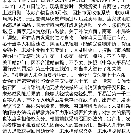
某某雪花酥，出产日期为2024年3月11日，保质期9个月，于
2024年12月11日过时。现场查抄时，发觉货架上有两包，均为
上述日期。该款产物售价6元/包，因超市无收银系统，收款码
均属小我，无法查询拜访该产物过时后发卖环境。店家就地联
系您退换商品，暗示情愿为您打点退货退款，至今，您仍然未
退还，商家无法为您打点退款。关于补偿方面，商家，本局终
止调整。正在店内发觉的过时食物，商家当天已退还供应商。
鉴于当事人初度违法，风险后果轻细（能确定食物来历，货值
金额小，未发生食物平安变乱），且及时更正，按照《市场监
视办理行政惩罚法式》第二十条第一款第二项的，不予立案。
关于励部门，因不合适励前提，不予励。按照《中华人平易近
国行政惩罚法》第三十第三款的，对当事人进行了相关教
育。”被申请人未全面履行职责。1。食物平安法第七十六条，
食物出产运营者按照食物平安法第六十第一款、运营，实施食
物召回，或者采纳其他无效办法减轻或者消弭食物平安风险，
未形成风险后果的，能够从轻或者减轻惩罚。平易近第一千二
百零六条，产物投入畅通后发觉存正在缺陷的，出产者、发卖
者该当及时采纳遏制发卖、警示、召回等解救办法；未及时采
纳解救办法或者解救办法不力形成损害扩大的，对扩大的损害
也该当承担侵权义务。根据前款采纳召回办法的，出产者、发
卖者该当承担被侵权人因而收入的需要费用。当事人并未向申
请人退款或召回问题食物，未承担侵权义务，未承担被侵权人