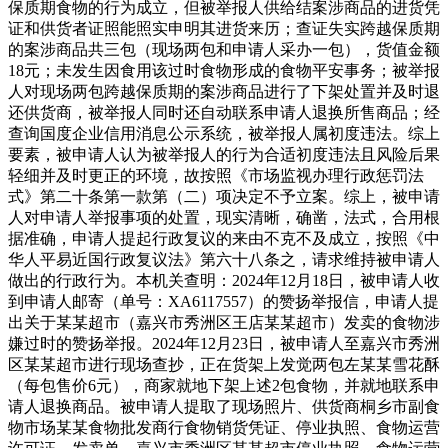
保质期食物的行为成立，但被举报人供给结案涉商品的进货凭
证和供货者证照能照实申明其进货来历；查证失实跨越保质期
的案涉商品共三包（现场两包和申请人采办一包），货值金额
18元；未发生因食用该过时食物形成的食物平安事务；被举报
人对现场两包跨越保质期的案涉商品进行了下架处置并及时退
还供货商，被举报人同时还自动联系申请人退换所售商品；经
查询国度企业信用消息公示系统，被举报人属初度违法。综上
要素，被申请人认为被举报人的行为合适初度违法且风险后果
轻细并及时更正的环境，故按照《市场监视办理行政惩罚法
式》第二十条第一款第（二）项决定不予立案。综上，被申请
人对申请人举报事项的处置，现实清晰，确凿，法式，合用根
据准确，申请人提起行政复议的来由不克不及成立，按照《中
华人平易近国行政复议法》第六十八条之，请求维持被申请人
做出的行政行为。本机关查明：2024年12月18日，被申请人收
到申请人邮寄（单号：XA6117557）的赞扬举报信，申请人提
出关于某某超市（嘉兴市秀洲区王店某某超市）发卖的食物涉
嫌过时的赞扬举报。2024年12月23日，被申请人至嘉兴市秀洲
区某某超市进行现场查抄，正在货架上发觉两包左某某雪花酥
（每包售价6元），商家就地下架上述2包食物，并就地联系申
请人退换商品。被申请人提取了现场照片、供货商桐乡市副食
物市场某某食物批发商行食物销货凭证、停业执照、食物运营