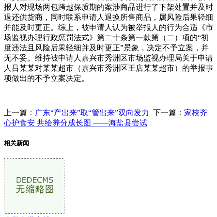
报人对现场两包跨越保质期的案涉商品进行了下架处置并及时
退还供货商，同时联系申请人退换所售商品，属风险后果轻细
并能及时更正。综上，被申请人认为被举报人的行为合适《市
场监视办理行政惩罚法式》第二十条第一款第（二）项的“初
度违法且风险后果轻细并及时更正”景象，决定不予立案，并
无不妥。维持被申请人嘉兴市秀洲区市场监视办理局关于申请
人吕某某对某某超市（嘉兴市秀洲区王店某某超市）的举报事
项做出的不予立案决定。
上一篇：
广东“产出来”取“管出来”双向发力
下一篇：
家校齐
心护食安 共绘养分成长图 ——海盐县尝试
相关新闻