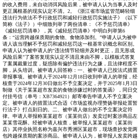
的收入费用，未自动消弭风险后果，被申请人认为当事人及时
更正属根基的现实认定不清。2。《浙江省市场监管范畴轻细
违法行为依法不予行政惩罚和减轻行政惩罚实施法子》（以下
简称《法子》）中细致列举了两份清单：《不予惩罚清单》
《减轻惩罚清单》，其《减轻惩罚清单》中明白列举第6
条：“运营跨越保质期的食物、食物添加剂。”申请人认为被申
请人该当理解不予惩罚和减轻惩罚这一根基常识概念和区别。
申请人认为被申请人的“违法情节轻细并及时更正，且无形成
风险后果”了案答复现实认定不清且来由不脚，以模板式答复
了案属裁量过度，疑惑除有偏护违法行为之嫌，且法律程度不
脚，从头培训。被申请人回答称：一、被申请人已按法式措置
举报事项。被申请人于2024年12月18日收到申请人的举报，经
核查于2024年12月30日做出不予立案决定，并于2025年1月3日
制做《关于某某超市发卖的食物涉嫌过时的答复函》，同日交
付挂号信（单号：XB7364921）邮寄奉告申请人不予立案决
定。被申请人的措置法式合适《市场监视办理赞扬举报处置暂
行法子》打点刻日的。二、被申请人做出的不予立案决定符
律。申请人举报称某某超市（某某街店）发卖过时案涉商品左
某某雪花酥。经被申请人核查，被举报人某某超市（某某街
店）其停业执照名称为嘉兴市秀洲区某超市，现场查抄发觉两
包跨越保质期的案涉商品。被申请人认为，被举报人发卖跨越