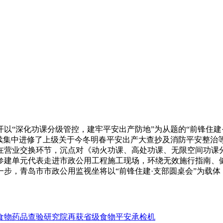
“深化功课分级管控，建牢平安出产防地”为从题的“前锋住建·
接续集中进修了上级关于今冬明春平安出产大查抄及消防平安整治
在营业交换环节，沉点对《动火功课、高处功课、无限空间功课
参建单元代表走进市政公用工程施工现场，环绕无效施行指南、
步，青岛市市政公用监视坐将以“前锋住建·支部圆桌会”为载
食物药品查验研究院再获省级食物平安承检机