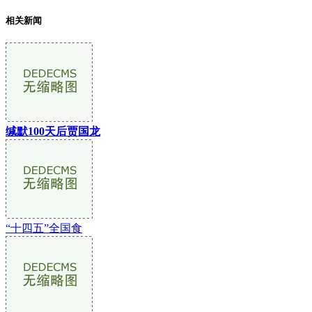
相关新闻
缄默100天后贾国龙
“十四五”全国食