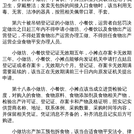
卫生，穿戴整洁；发卖无包拆的间接入口食物时，该当利用无
毒、无害、洁净的器具，按照相关佩带口罩、手套。
第六十被吊销登记证的小做坊、小餐饮，运营者自惩罚决
定做出之日起三年内不得申请小做坊、小餐饮以及食物出产运
营登记，不得处置食物出产运营办理工做、不得担任食物出产
运营企业食物平安办理人员。
小做坊、小餐饮登记证无效期五年，小摊点存案卡无效期
三年。小做坊、小餐饮、小摊点能够向发证机关申请打点姑且
登记证或者存案卡，无效期六个月。登记证、存案卡无效期满
需要延续的，该当正在无效期满前三十日内向原发证机关提出
申请。
第十八条小做坊、小餐饮、小摊点该当成立进货检验记
度，对购入的食物、食物原料、食物添加剂及食物相关产物，
检验出产许可证、登记证、存案卡和产物及格证明，照实记实
供货商名称、地址、联系体例、采购数量、采购时间等内容，
并保留相关凭证。凭证消息不齐备的，补齐消息且记实后方可
购进。
小做坊出产加工预包拆食物，该当合适食物平安法令、律