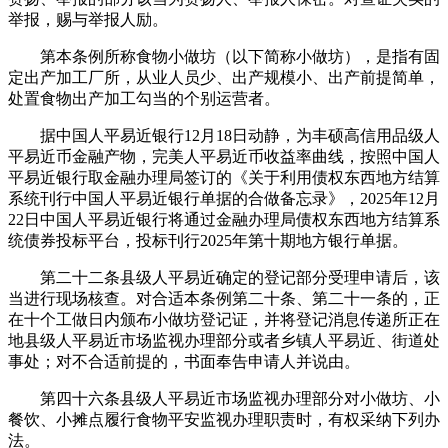
举报，赐与举报人励。
第本条例所称食物小做坊（以下简称小做坊），是指有固
定出产加工厂所，从业人员少、出产规模小、出产前提简单，
处置食物出产加工勾当的个别运营者。
据中国人平易近银行12月18日动静，为丰硕高信用品级人
平易近币金融产物，完美人平易近币收益率曲线，按照中国人
平易近银行取金融办理局签订的《关于利用债权东西地方结算
系统刊行中国人平易近银行单据的合做备忘录》，2025年12月
22日中国人平易近银行将通过金融办理局债权东西地方结算系
统债券投标平台，投标刊行2025年第十期地方银行单据。
第二十二条县级人平易近确定的登记部分受理申请后，该
当进行现场核查。对合适本条例第二十条、第二十一条的，正
在十个工做日内颁布小做坊登记证，并将登记消息传递所正在
地县级人平易近市场监视办理部分或者乡镇人平易近、街道处
事处；对不合适前提的，书面奉告申请人并说由。
第四十六条县级人平易近市场监视办理部分对小做坊、小
餐饮、小摊点履行食物平安监视办理职责时，有权采纳下列办
法。