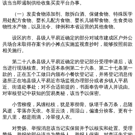
该当当即遏制供给收集买卖平台办事。
（一）发卖食物添加剂、散拆白酒、保健食物、特殊医学
用处配方食物、婴长儿配方食物、婴长儿辅帮食物、生食类动
物性水产物，以及法令、律例和本省运营的其他食物。
设区的市、县级人平易近确定的部分对城市建成区户外公
共场合未取得存案卡的小摊点实施监视查抄时，能够按照前款
相关施行。
第二十八条县级人平易近确定的登记部分受理申请后，该
当进行现场核查。对合适本条例第二十六条、第二十七条第一
款的，正在五个工做日内颁布小餐饮登记证，并将登记消息传
递所正在地县级人平易近市场监视办理部分或者乡镇人平易
近、街道处事处；对不合适前提的，书面奉告申请人并说由。
对审核登记中获知的贸易奥秘，该当予以保密。
小雪柳瘦，风缠枯枝，犹是寒彻骨。纵堪千条万条，总随
风逝，零落亦无依。冬至云淡，雨湿山，偏逢分袂客。更有十
里八里，都是雨滴，冷翠侵人衣。
对赞扬、举报消息该当记实保留并予以核实和处置。受理
赞扬、举报的部分该当为赞扬人、举报人保密。对查证失实的