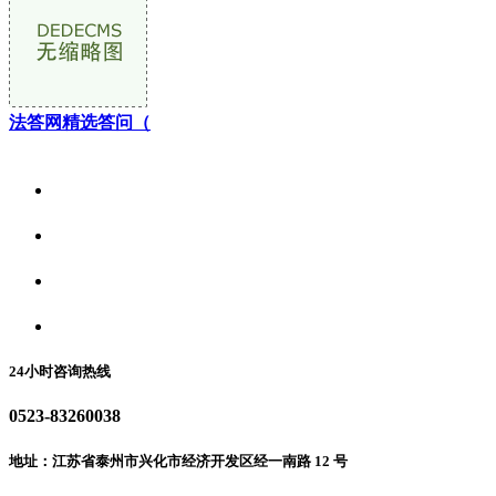
法答网精选答问（
关于我们
食品安全资讯
食品安全动态
联系我们
24小时咨询热线
0523-83260038
地址：江苏省泰州市兴化市经济开发区经一南路 12 号