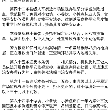
第四十二条县级人平易近市场监视办理部分该当加政指
点、示范指导，免费对小做坊、小餐饮、小摊点从业人员、食
物平安协管员和进行食物平安法令、律例以及食物平安尺度和
专业学问的宣传和培训，提高其食物平安认识。
本条例所称小餐饮，是指有固定运营场合，运营前提简
单、运营面积小、从业人员少，处置餐饮办事的个别运营者。
警方披露10亿日元大劫案详情：一名嫌疑报酬43岁内地须
眉，正在港铁出口外就逮；正查询拜访其取内地者关系。
第六十五条违反本条例，、、相关部分、机构及其工做人
员依法开展食物平安监视查抄、变乱查询拜访处置，形成违反
治安办理行为的，由机关依法赐与治安办理惩罚。
第六十一条违反本条例第二十五条，由县级以上人平易近
市场监视办理部分责令更正；拒不更正的，对小做坊处一千元
以上三千元以下罚款。
第六十四条小做坊、小餐饮、小摊点正在一年内累计三次
因违反本条例遭到责令停产破产、吊销登记证、打消存案卡以