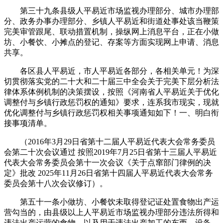
第三十九条县级人平易近市场监视办理部分、城市办理部
分、政务办事办理部分、乡镇人平易近和街道处事处该当鞭策
完美审管跟尾、联动措置机制，操纵网上消息平台，正在小做
坊、小餐饮、小摊点的登记、存案等方面实现网上申请、消息
共享。
各区县人平易近，市人平易近各部分，各相关单元！为深
切贯彻落实党的二十大和二十届三中全会关于完美下层分析法
律体系体例机制的决策摆设，按照《河南省人平易近关于优化
调整付与乡镇行政惩罚权的通知》要求，连系我市现实，现就
优化调整付与乡镇行政惩罚权相关事项通知如下！一、明白衔
接事项清单。
（2016年3月29日省第十二届人平易近代表大会常务委员
会第二十次会议通过 按照2019年7月25日省第十三届人平易近
代表大会常务委员会第十一次会议《关于点窜部门律例的决
定》批改 2025年11月26日省第十四届人平易近代表大会常务
委员会第十八次会议修订）。
第五十一条小做坊、小餐饮未取得登记证处置食物出产运
营勾当的，由县级以上人平易近市场监视办理部分违法所得和
违法出产运营的食物，以及用于违法出产加工的东西、设备、