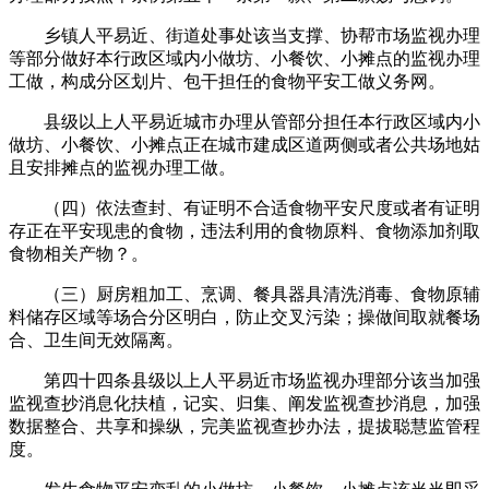
乡镇人平易近、街道处事处该当支撑、协帮市场监视办理
等部分做好本行政区域内小做坊、小餐饮、小摊点的监视办理
工做，构成分区划片、包干担任的食物平安工做义务网。
县级以上人平易近城市办理从管部分担任本行政区域内小
做坊、小餐饮、小摊点正在城市建成区道两侧或者公共场地姑
且安排摊点的监视办理工做。
（四）依法查封、有证明不合适食物平安尺度或者有证明
存正在平安现患的食物，违法利用的食物原料、食物添加剂取
食物相关产物？。
（三）厨房粗加工、烹调、餐具器具清洗消毒、食物原辅
料储存区域等场合分区明白，防止交叉污染；操做间取就餐场
合、卫生间无效隔离。
第四十四条县级以上人平易近市场监视办理部分该当加强
监视查抄消息化扶植，记实、归集、阐发监视查抄消息，加强
数据整合、共享和操纵，完美监视查抄办法，提拔聪慧监管程
度。