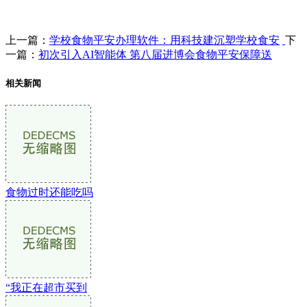
上一篇：
学校食物平安办理软件：用科技建沉塑学校食安
下
一篇：
初次引入AI智能体 第八届进博会食物平安保障送
相关新闻
食物过时还能吃吗
“我正在超市买到