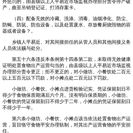
外惩罚的，由县级以上人平易近市场监视办理部分责令停产破
产，曲至吊销登记证、打消存案卡。
（四）配备无效的冷藏、洗涤、消毒、油烟净化、防尘、
防蝇、防鼠、防虫设备，以及处置废水、存放餐厨烧毁物的容
器或者设备？。
乡镇人平易近、对其间接担任的从管人员和其他间接义务
人员依法赐与处分。
第五十六条违反本条例第十四条第二款，未取得无效健康
证明处置食物出产运营勾当的，由县级以上人平易近市场监视
办理部分责令更正；拒不更正的，对小做坊、小餐饮处二百元
以上五百元以下罚款，对小摊点处二百元以下罚款。
小做坊、小餐饮、小摊点进货检验记实、凭证保留刻日不
得少于食物保质期满后六个月。没有明白保质期的，小做坊、
小餐饮的凭证保留刻日不得少于二年，小摊点的凭证保留刻日
不得少于一年。
第六条小做坊、小餐饮、小摊点该当依法处置食物出产运
营，盲目恪守食物平安办理轨制，对其出产运营食物的平安担
任。