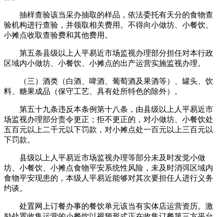
抽样查验该当采办抽取的样品，依法委托有天分的食物查
验机构进行查验，并领取相关费用。不得向小做坊、小餐饮、
小摊点收取查验费和其他费用。
第五条县级以上人平易近市场监视办理部分担任对本行政
区域内小做坊、小餐饮、小摊点的出产运营实施监视办理。
（三）酒类（白酒、啤酒、葡萄酒及果酒等）、罐头、饮
料、糖果成品（保守工艺、具有处所特色的除外）。
第五十九条违反本条例第十八条，由县级以上人平易近市
场监视办理部分责令更正；拒不更正的，对小做坊、小餐饮处
五百元以上二千元以下罚款，对小摊点处一百元以上三百元以
下罚款。
县级以上人平易近市场监视办理等部分未及时发觉小做
坊、小餐饮、小摊点食物平安系统性风险，未及时消弭区域内
食物平安现患的，本级人平易近能够对其次要担任人进行义务
约谈。
处置网上订餐办事的餐饮单元该当有实体店运营资历。激
励处置收集运营的小餐饮以视频形式正在收集订餐第三方平台