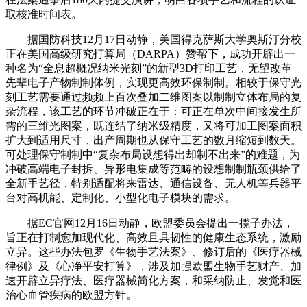
取核准时间表。
据国防科技12月17日动静，美国得克萨斯大学奥斯汀分校
正在美国高级研究打算局（DARPA）赞帮下，成功开辟出一
种名为“全息超概况纳米光刻”的新型3D打印工艺，无望改革
先辈电子产物制制体例，实现更高效环保制制。相较于保守光
刻工艺需要通过频频上百次叠加二维图案以制制立体布局的复
杂流程，该工艺的环节冲破正在于：可正在单次中间接发生所
需的三维光图案，既连结了纳米级精度，又将可加工图案面积
扩大到适用尺寸，出产周期也从保守工艺的数月缩短到数天。
可处理保守制制中“复杂布局设想得出却制不出来”的难题，为
冲破高端电子封拆、异形电集成等范畴的设想制制瓶颈供给了
全新手艺径，特别适配将来雷达、通信设备、无人机等兵器平
台对高机能、定制化、小型化电子模块的需求。
据EC官网12月16日动静，欧盟委员会提出一揽子办法，
旨正在打制愈加现代化、高效且具韧性的健康生态系统，激励
立异。这些办法包罗《生物手艺法案》、修订后的《医疗器械
律例》及《心净平安打算》，涉及加强欧盟生物手艺财产、加
速开辟立异疗法、医疗器械简化方案，和采纳防止、发觉和医
治心血管疾病的欧盟方针。