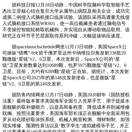
据科技日报12月18日动静，中国科学院脑科学取智能手艺
杰出立异核心结合复旦大学从属华山病院及相关企业，成功完
成第二例侵入式脑机接口临床试验。该团队采用高通量无线侵
入式脑机接口系统WRS01，使一高位截瘫患者通过脑电信号
不变操控智能轮椅取机械狗，并实现自从挪动取物品取用。该
研究正在环节手艺层面取得系列冲破，大幅提拔响应速度。
据spacelaunchschedule网坐12月13日动静，美国SpaceX公
司操纵“猎鹰”-9火箭于佛罗里达州卡纳维拉尔角发射338批29
颗微版“星链”v2。0卫星。本次发射后，SpaceX公司的“星
链”卫星发射数量达到10689颗，包罗5975颗微版“星链”v2。0
卫星。目前，大约有9289颗“星链”正在轨。据统计，本次发射
是SpaceX公司2025年的第148次发射使命，也是微版“星
链”v2。0卫星的第249次发射。
据防务内情网坐12月17日动静，美国2026财年《国防授权
法案》最终版本要求美国海军全面引入先辈手艺，用于提拔水
面舰艇的取补缀能力，以提高和备程度、降低成本并削减维修
耽搁。按照法案要求，美国海军部长须正在舰艇中全面采用包
罗从动化喷砂取涂拆系统、机械人舱室检测、增材制制、加强
现实维修、预测性算法以及“数字孪生”虚拟建模等手艺，并正
在法案通事后180天内提交演讲，明白各项手艺和流程的认证