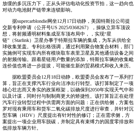
放缓的多沉压力下，正从头评估电动化投资节拍，这一趋向也
对动力电池财产链带来连锁影响。
据supercarblondie网坐12月17日动静，美国特斯拉公司提
交新专利申请（公开号US 2025/0368267），操纵立异车顶设
想，将射频通明材料集成至车顶布局中，，实现“星
链”（Starlink）卫星办事于特斯拉车辆的集成，为车从供给全
球收集笼盖。专利出格强调，通过利用聚合物复合材料，部门
实施例可实现车内所有模块取车表里卫星及其他通信设备之间
的射频传输。跟着星链用户数量的添加，特斯拉车辆的收集毗
连价值也将进一步提拔，可能催生新的贸易模式和收入来历。
据欧盟委员会12月18日动静，欧盟委员会发布了一系列打
算，旨正在支撑汽车行业向洁净出行转型。该打算制定了一项
雄心壮志而又务实的政策框架，以确保到2050年实现天气中和
以及计谋，同时付与制制商更大的矫捷性。该打算旨正在处理
汽车行业转型过程中供需两方面的问题：正在供给侧，方案包
罗对现有乘用车和货车二氧化碳排放尺度进行审查，并针对沉
型车辆（HDV）尺度提出有针对性的修订；正在需求侧，方
案提出一项企业用车脱碳，并制定具有束缚力的国度零排放和
低排放车辆方针。