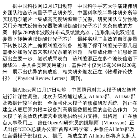
据中国科技网12月17日动静，中国科学手艺大学潘建伟研
究团队结合济南量子手艺研究院、中国科学院半导体研究所等
实现电泵浦片上集成高亮度纠缠量子光源。研究团队立异性地
采用分布式反馈激光器取薄膜铌酸锂光子芯片夹杂集成的方
案，操纵780纳米波段分布式反馈激光器，连系集成化双通道
参量下转换薄膜铌酸锂光子芯片，最终实现了高效的自觉参量
下转换以及片上偏振纠缠态制备，处理了保守纠缠光子源凡是
需要外加激光器来实现光泵浦的难题，向集成化量子消息处置
迈出主要一步。尝试成果表白，该纠缠源正在多个波长信道下
保线%，并具备宽带复用能力，器件尺寸仅为15毫米乘以20毫
米，展示出优异的集成度。相关研究颁发正在《物理评论快
报》（Physical Review Letters）期刊。
据AIbase网12月17日动静，中国腾讯对其大模子研发架构
进行计谋性调整。此次升级将通过成立 AI Infra部、AI Data部
及数据计较平台部，全面强化大模子的焦点研发系统，旨正在
建立从底层算力根本设备到高质量数据处置的全链合作力，为
大模子的高效迭代取营业落地供给强力支持。出格是，正在焦
点人事录用上，曾任OpenAI研究员的姚顺雨（Vincesyao）正
式出任“CEO/总裁办公室”首席AI科学家，并兼任AI Infra部及
狂言语模子部担任人。据悉，新成立的 AI Infra 部将肩负起大