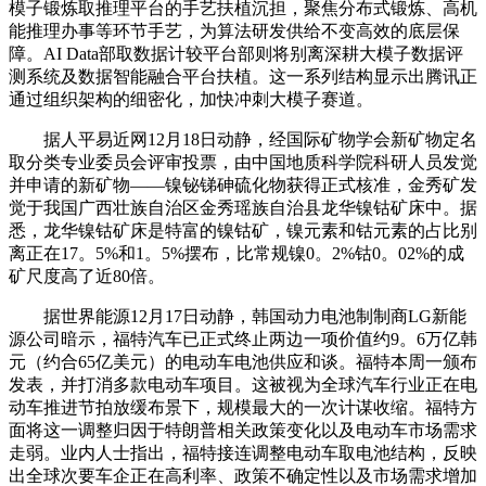
模子锻炼取推理平台的手艺扶植沉担，聚焦分布式锻炼、高机
能推理办事等环节手艺，为算法研发供给不变高效的底层保
障。AI Data部取数据计较平台部则将别离深耕大模子数据评
测系统及数据智能融合平台扶植。这一系列结构显示出腾讯正
通过组织架构的细密化，加快冲刺大模子赛道。
据人平易近网12月18日动静，经国际矿物学会新矿物定名
取分类专业委员会评审投票，由中国地质科学院科研人员发觉
并申请的新矿物——镍铋锑砷硫化物获得正式核准，金秀矿发
觉于我国广西壮族自治区金秀瑶族自治县龙华镍钴矿床中。据
悉，龙华镍钴矿床是特富的镍钴矿，镍元素和钴元素的占比别
离正在17。5%和1。5%摆布，比常规镍0。2%钴0。02%的成
矿尺度高了近80倍。
据世界能源12月17日动静，韩国动力电池制制商LG新能
源公司暗示，福特汽车已正式终止两边一项价值约9。6万亿韩
元（约合65亿美元）的电动车电池供应和谈。福特本周一颁布
发表，并打消多款电动车项目。这被视为全球汽车行业正在电
动车推进节拍放缓布景下，规模最大的一次计谋收缩。福特方
面将这一调整归因于特朗普相关政策变化以及电动车市场需求
走弱。业内人士指出，福特接连调整电动车取电池结构，反映
出全球次要车企正在高利率、政策不确定性以及市场需求增加