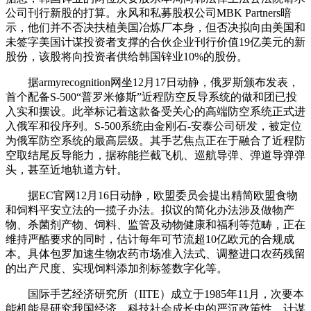
公司刊行新股的打算。永风和私募股权公司MBK Partners暗
示，他们并不否决扶植美国冶炼厂本身，但否决拟向由美国和
未签字美国计谋投资者支撑的合伙企业刊行价值19亿美元的新
股份，该股将向投资者供给韩国锌业10%的股份。
据armyrecognition网坐12月17日动静，俄罗斯颁布发表，
首个配备S-500“普罗米修斯”近程防空反导系统的做和团已投
入实和摆设。此举标记着这款备受关心的高端防空系统正式进
入俄军和役序列。S-500系统由金刚石-安泰公司研发，被定位
为俄军防空系统的最高层级。其手艺焦点正在于融合了近程防
空取结尾反导能力，据称能拦截飞机、巡航导弹、弹道导弹弹
头，甚至近地轨道方针。
据EC官网12月16日动静，欧盟委员会提出精简欧盟食物
和饲料平安立法的一揽子办法。拟议的简化办法涉及做物产
物、杀菌剂产物、饲料、监管及动物健康和福利等范畴，正在
维持严酷要求的同时，估计每年可节流超10亿欧元的合规成
本。具体包罗加速生物农药市场准入法式、调整进口农药残留
的出产尺度、实现饲料添加剂标签数字化等。
国际手艺经济研究所（IITE）成立于1985年11月，次要本
能机能是研究我国经济、科技社会成长中的严沉政策性、计谋