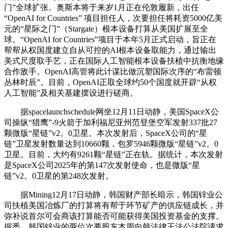
门”全球扩张。奥斯本将于来岁1月正在伦敦履新，出任
“OpenAI for Countries” 项目担任人，次要担任将耗资5000亿美
元的“星际之门”（Stargate）根本设备打算从美国扩展至全
球。“OpenAI for Countries”项目于本年5月正式启动，旨正在
帮帮从权国度建立自从可控的AI根本设备取能力，通过输出
美式尺度取手艺，正在国际人工智能根本设备扶植中抗衡地缘
合作敌手。OpenAI高管将此计谋比做沉塑国际次序的“布雷顿
丛林时辰”。目前，OpenAI正取全球约50个国度就开辟“从权
人工智能”及相关基建摆设进行磋商。
据spacelaunchschedule网坐12月11日动静，美国SpaceX公
司操纵“猎鹰”-9火箭于加利福尼亚州范登堡空军发射337批27
颗微版“星链”v2。0卫星。本次发射后，SpaceX公司的“星
链”卫星发射数量达到10660颗，包罗5946颗微版“星链”v2。0
卫星。目前，大约有9261颗“星链”正在轨。据统计，本次发射
是SpaceX公司2025年的第147次发射使命，也是微版“星
链”v2。0卫星的第248次发射。
据Mining12月17日动静，韩国财产部长暗示，韩国锌业公
司扶植美国冶炼厂的打算将有帮于环节矿产的供应链成长，并
弥补说首尔可会商该打算能否可能获得美国投资基金的支撑。
据悉，韩国锌业的两位次要股东本周向韩法律王法公法院请求