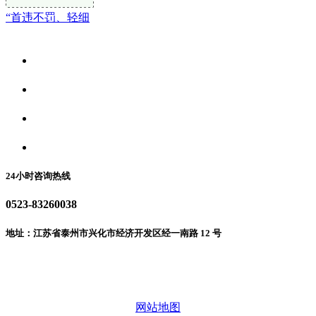
“首违不罚、轻细
关于我们
食品安全资讯
食品安全动态
联系我们
24小时咨询热线
0523-83260038
地址：江苏省泰州市兴化市经济开发区经一南路 12 号
微信二维码
网站地图