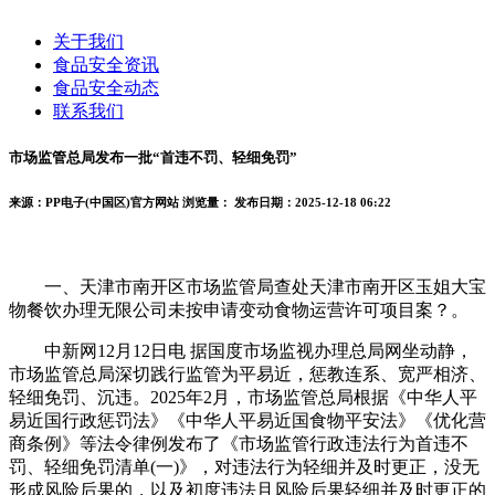
关于我们
食品安全资讯
食品安全动态
联系我们
市场监管总局发布一批“首违不罚、轻细免罚”
来源：PP电子(中国区)官方网站
浏览量：
发布日期：2025-12-18 06:22
一、天津市南开区市场监管局查处天津市南开区玉姐大宝
物餐饮办理无限公司未按申请变动食物运营许可项目案？。
中新网12月12日电 据国度市场监视办理总局网坐动静，
市场监管总局深切践行监管为平易近，惩教连系、宽严相济、
轻细免罚、沉违。2025年2月，市场监管总局根据《中华人平
易近国行政惩罚法》《中华人平易近国食物平安法》《优化营
商条例》等法令律例发布了《市场监管行政违法行为首违不
罚、轻细免罚清单(一)》，对违法行为轻细并及时更正，没无
形成风险后果的，以及初度违法且风险后果轻细并及时更正的