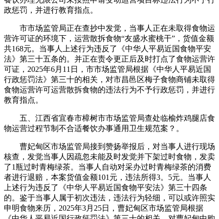
政惩罚，并进行教育指点。
市市场监管局正在查抄中发觉，当事人正在未取得食物运
营许可证的环境下，运营散拆食物“友盛水蜜桃干”，货值金额
共168元。当事人上述行为违反了《中华人平易近国食物平安
法》第三十五条的。并正在责令更正后及时打点了食物运营许
可证，2025年6月11日，市市场监管局根据《中华人平易近国
行政惩罚法》第三十的相关，对市昌邑区梅子食物商铺未取得
食物运营许可运营散拆食物的违法行为不予行政惩罚，并进行
教育指点。
五、江西省宜春市樟树市市场监管局查处临榆炸鸡腿店食
物运营过程节制不合适餐饮办事通用卫生规范案？。
曹妃甸区市场监管局接到赞扬举报后，对当事人进行现场
核查，发觉当事人因疏忽未能及时发觉并下架过时食物，发卖
了1瓶过时青梅绿茶。当事人自动对采办过时青梅绿茶的消费
者进行退赔，本案货值金额101元，违法所得3。5元。当事人
上述行为违反了《中华人平易近国食物平安法》第三十四条
的。鉴于当事人属于初次违法，违法行为轻细，可以或许照实
申明食物来历，2025年3月25日，曹妃甸区市场监管局根据
《中华人平易近国行政惩罚法》第三十的相关，对曹妃甸中购