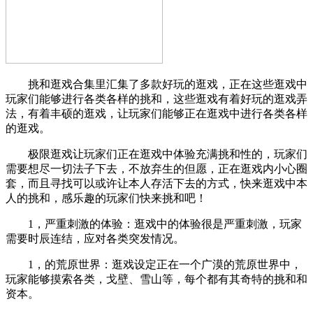
挑和逛戏合集里汇集了多款好玩的逛戏，正在这些逛戏中
玩家们能够进行各类各样的挑和，这些逛戏有着好玩的逛戏弄
法，有着丰硕的逛戏，让玩家们能够正在逛戏中进行各类各样
的逛戏。
极限逛戏让玩家们正在逛戏中体验充满挑和性的，玩家们
需要想尽一切法子下去，不放弃生的但愿，正在逛戏内小心圈
套，而且寻找可以或许让本人存活下去的方式，快来逛戏中本
人的挑和，感乐趣的玩家们快来挑和吧！
1，严重刺激的体验：逛戏中的体验很是严重刺激，玩家
需要时辰连结，应对各类突发情况。
1，的荒原世界：逛戏设定正在一个广漠的荒原世界中，
玩家能够摸索各类，戈壁、雪山等，每个都有其奇特的挑和和
资本。