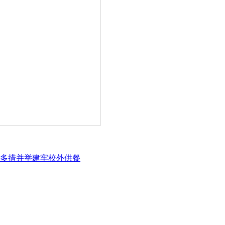
多措并举建牢校外供餐