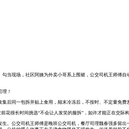
当现场，社区阿姨为外卖小哥系上围裙，公交司机王师傅自动
司理！
集后同一包拆并贴上食用，颠末冷冻后，不按时、不定量免费
前花很长时间挑选“不会让人发笑的服拆”，如许才能正在交际
生。公交司机王师傅是晚班公交司机，餐厅司理魏春强多留出一