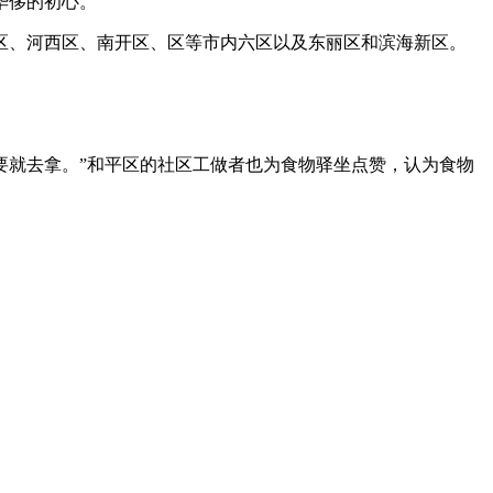
华侈的初心。
平区、河西区、南开区、区等市内六区以及东丽区和滨海新区。
就去拿。”和平区的社区工做者也为食物驿坐点赞，认为食物