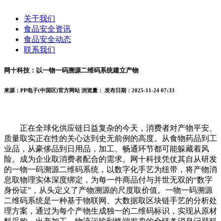
关于我们
食品安全资讯
食品安全动态
联系我们
网十科技：以一物一码溯源二维码系统建立产物
来源：PP电子(中国区)官方网站
浏览量：
发布日期：2025-11-24 07:33
正在全球化供应链日益复杂的今天，消费者对产物平安、
质量取实正在性的关心达到史无前例的高度。从食物药品到工
业品，从豪侈品到日用品，加工、畅通环节都可能躲藏着风
险。成为企业取消费者配合的需求。网十科技凭仗其自从研发
的一物一码溯源二维码系统，以数字化手艺为纽带，将产物消
息取物理实体深度绑定，为每一件商品付与并世无双的“数字
身份证”，从头定义了产物溯源的尺度取价值。一物一码溯源
二维码系统是一种基于物联网、大数据取区块链手艺的分析处
理方案，通过为每个产物生成独一的二维码标识，实现从原材