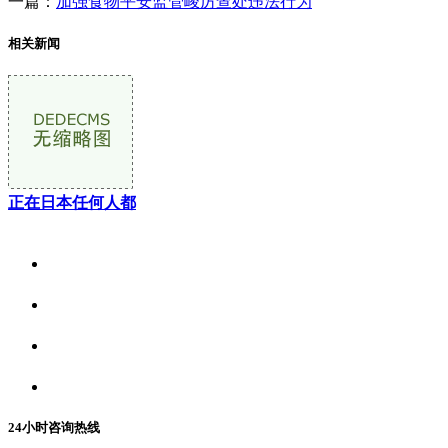
一篇：
加强食物平安监管峻厉查处违法行为
相关新闻
正在日本任何人都
关于我们
食品安全资讯
食品安全动态
联系我们
24小时咨询热线