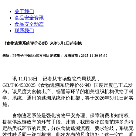
关于我们
食品安全资讯
食品安全动态
联系我们
《食物逃溯系统评价公例》来岁5月1日起实施
来源：PP电子(中国区)官方网站
浏览量：
发布日期：2025-11-20 05:30
讯 11月18日，记者从市场监管总局获悉，
GB/T464532025《食物逃溯系统评价公例》国度尺度已正式发
布。该尺度为食物出产、畅通等环节的相关组织机构供给了科
学、系统、通用的逃溯系统评价框架，将于2026年5月1日起实
施。
食物逃溯系统是强化食物平安办理、保障消费者知情权、
提拔供应链效率的环节手段。此前，我国食物逃溯范畴多为特
定品类或环节的尺度，分歧食物逃溯流程、要求纷歧，系统无
效性缺乏同一评判根据。此次发布的尺度填补了这一空白，明