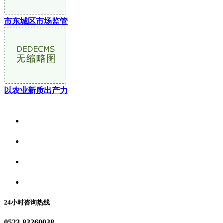
市东城区市场监管
以农业新质出产力
关于我们
食品安全资讯
食品安全动态
联系我们
24小时咨询热线
0523-83260038