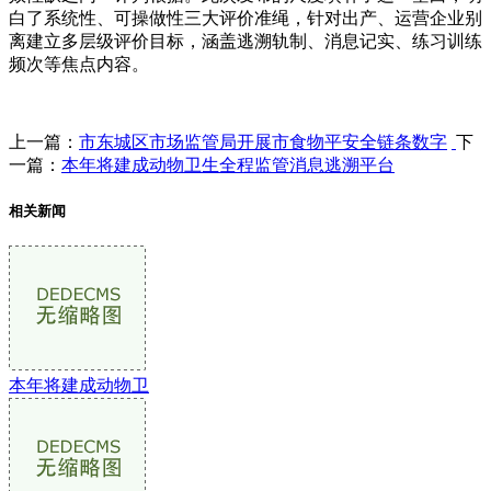
白了系统性、可操做性三大评价准绳，针对出产、运营企业别
离建立多层级评价目标，涵盖逃溯轨制、消息记实、练习训练
频次等焦点内容。
上一篇：
市东城区市场监管局开展市食物平安全链条数字
下
一篇：
本年将建成动物卫生全程监管消息逃溯平台
相关新闻
本年将建成动物卫