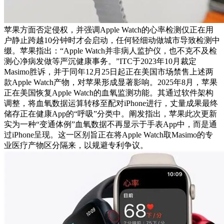
苹果方面否定侵权，并强调Apple Watch的心率检测仅正在用
户静止跨越10分钟时才会启动，任何轻细动做城市导致检测中
缀。苹果指出：“Apple Watch并非病人监护仪，也不克不及检
测心净病发做等严沉健康事务。”ITC于2023年10月裁定
Masimo胜诉，并于同年12月25日起正在美国市场禁售上述两
款Apple Watch产物，对苹果形成显著影响。2025年8月，苹果
正在美国恢复Apple Watch的血氧监测功能。其通过软件架构
调整，将血氧数据运算转移至配对iPhone进行，丈量成果最终
储存正在健康App的“呼吸”分类中。阐发指出，苹果此次更新
实为一种“变通体例”血氧数据不再显示于手表App中，而是通
过iPhone呈现。这一区别旨正在将Apple Watch取Masimo的专
业医疗产物区分隔来，以规避专利争议。