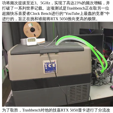
功将频次提拔至近3。5GHz，实现了高达23%的频次增幅，并
打破了一系列世界记载。这项测试是Trashbench正在取另一位
超频快乐喜爱者Clock Bench进行的“YouTube上最蠢的竞赛”中
进行的，旨正在挑和谁能将RTX 5050推向更高的极限。
为了取胜，Trashbench对他的技嘉RTX 5050显卡进行了分流改