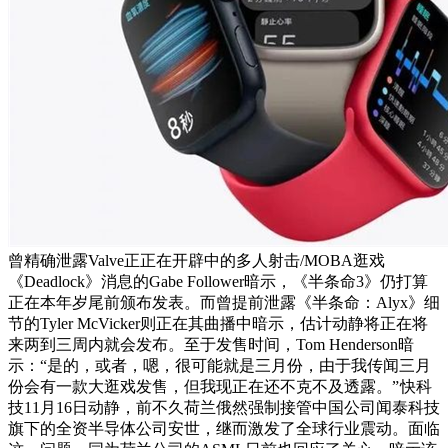
曾精确泄露Valve正正在开辟中的多人射击/MOBA逛戏
《Deadlock》消息的Gabe Follower暗示，《半条命3》仍打算
正在本年岁尾前颁布发表。而曾提前泄露《半条命：Alyx》细
节的Tyler McVicker则正在其曲播中暗示，估计动静将正在将
来两到三周内就会发布。至于发售时间，Tom Henderson暗
示：“是的，或者，嗯，很可能就是三月份，由于我传闻三月
份会有一款大逛戏发售，但我现正在还不克不及透露。”
快科
技11月16日动静，前不久荷兰俄然强制接管中国公司闻泰科技
旗下的全资半导体公司安世，继而激发了全球行业震动。面临