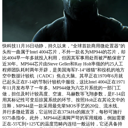
快科技11月16日动静，持久以来，“全球首款商用微处置器”的
头衔一曲属于Intel 4004芯片，不外一款名为MP944的芯片，却
比4004早一年多就投入利用，但因其军事用处而被严酷保密了
近30年。MP944芯片由Steve Geller和Ray Holt率领的约25人工
程师团队耗时两年开辟，是美国海军F-14“雄猫”和役机的地方
空中数据计较机（CADC）焦点大脑。其早正在1970年6月就
已起头正在F-14的节制计较机中服役，这比Intel 4004正在1971
年11月发布早了一年多。MP944做为六芯片系统的一部门工
做，担任及时计较高度、空速、马赫数等飞翔参数，是F-14启
用其标记性可变后掠翼系统的环节。
按照Holt正在其论文中的
注释，MP944是一款采用最先辈MOS手艺的20位、流水线、
并行多微处置器，它运转正在375kHz的频次下，每秒可施行
9375条指令。此外，MP944还满脚严苛的军用规格，例如需要
正在-55℃到+125℃的温度范畴内连结一般运转，它还具备持