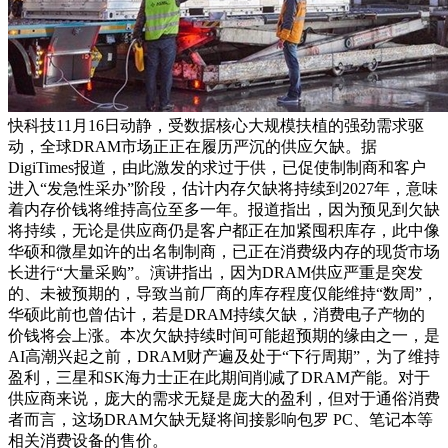
快科技11月16日动静，受数据核心大规模扶植的强劲需求驱
动，全球DRAM市场正正在履历严沉的供应欠缺。据
DigiTimes报道，由此激发的求过于供，已促使制制商和客户
进入“发急性采办”阶段，估计内存欠缺将持续到2027年，意味
着内存价钱将维持高位至多一年。报道指出，因为预见到欠缺
将持续，无论是供应商仍是客户都正在加紧囤积库存，此中像
华硕和微星如许的出名制制商，已正在消费级内存的现货市场
长进行“大量采购”。演讲指出，因为DRAM供应严重是突发
的、未被预期的，导致当前厂商的库存程度仅能维持“数周”，
华硕此前也曾估计，若是DRAM持续欠缺，消费电子产物的
价钱将会上涨。本次欠缺持续时间可能超预期的缘由之一，是
AI高潮兴起之前，DRAM财产遍及处于“下行周期”，为了维持
盈利，三星和SK海力士正在此期间削减了DRAM产能。对于
供应商来说，庞大的需求无疑是庞大的盈利，但对于通俗消费
者而言，这场DRAM欠缺无疑将间接影响包罗 PC、笔记本等
相关消费设备的售价。