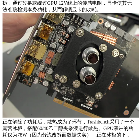
拆，通过改换或绕过GPU 12V线上的传感电阻，显卡使其无
法准确检测本身功耗，从而解锁显卡的功耗。
正在解除了功耗后，散热成为了环节，Trashbench采用了一个
露营冰柜，搭配60/40乙二醇夹杂液进行散热。
GPU演讲的功
耗仅为78W（因为分流改拆而数据失实），正在冰柜的下，