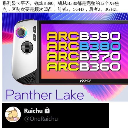
系列显卡平齐。锐炫B390、锐炫B380都是完整的12个Xe焦
点，区别次要是频次凹凸，前者2。5GHz，后者2。3GHz。