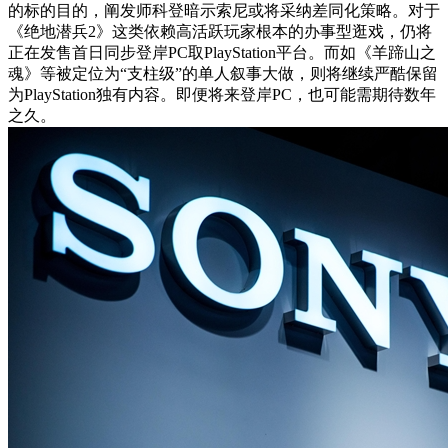
的标的目的，阐发师科登暗示索尼或将采纳差同化策略。对于
《绝地潜兵2》这类依赖高活跃玩家根本的办事型逛戏，仍将
正在发售首日同步登岸PC取PlayStation平台。而如《羊蹄山之
魂》等被定位为“支柱级”的单人叙事大做，则将继续严酷保留
为PlayStation独有内容。即便将来登岸PC，也可能需期待数年
之久。