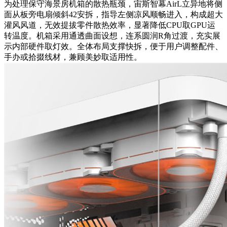
为处理保守海景房机箱的散热瓶颈，宙斯智幕AirL立异地将侧
面从板旁电扇倾斜42安拆，指导左侧凉风顺畅进入，构成超大
灌风风道，无效提拔零件散热效率，显著降低CPU取GPU运
转温度。机箱采用通透曲面设想，连系圆润R角过渡，充实展
示内部硬件取灯效。全体布局支撑快拆，便于用户调整配件、
手办或拾掇线材，兼顾美妙取适用性。