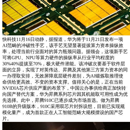
快科技11月16日动静，据报道，华为将于11月21日发布一项
AI范畴的冲破性手艺，该手艺无望显著提拔算力资本操纵效
率，处理当前行业面对的算力瓶颈问题。据领会，这项新手艺
可将GPU、NPU等算力硬件的操纵率从行业平均程度的
30%40%提拔至70%，极大硬件潜能。该冲破次要基于软件层
面的立异，实现了对英伟达、昇腾及其他第三方算力资本的同
一办理取安排，无效屏障底层硬件差别，为AI锻炼取推理使
命供给更高效、不变的资本支撑。值得关心的是，正在当前
NVIDIA芯片供应严重的布景下，中国云办事供给商正加快转
向国产替代方案，华为昇腾系列芯片因其机能取可用性成为优
先选择。此中，昇腾910C已逐步成为市场首选。做为昇腾
910B的升级版本，910C采用双芯片封拆设想，目前已实现规
模化量产，成为首款正在人工智能范畴大规模摆设的国产芯
片。