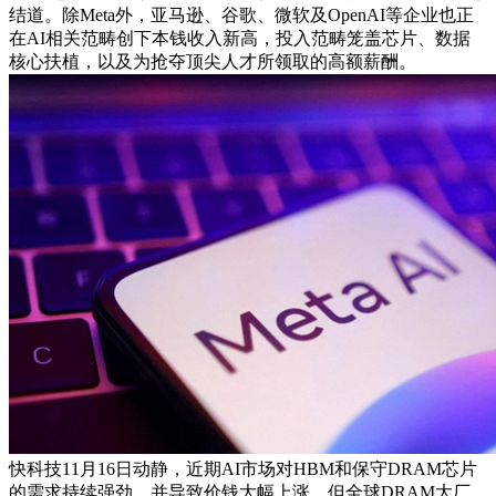
结道。除Meta外，亚马逊、谷歌、微软及OpenAI等企业也正
在AI相关范畴创下本钱收入新高，投入范畴笼盖芯片、数据
核心扶植，以及为抢夺顶尖人才所领取的高额薪酬。
快科技11月16日动静，近期AI市场对HBM和保守DRAM芯片
的需求持续强劲，并导致价钱大幅上涨，但全球DRAM大厂