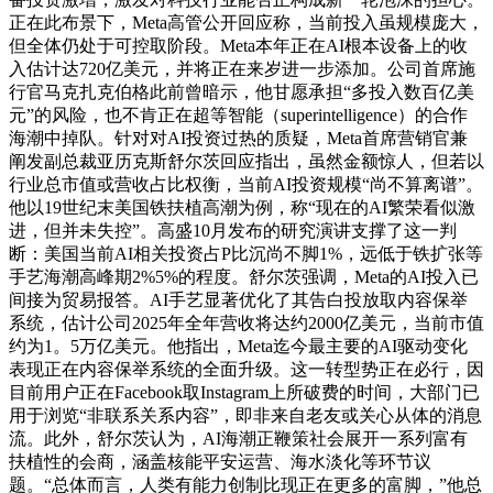
正在此布景下，Meta高管公开回应称，当前投入虽规模庞大，
但全体仍处于可控取阶段。Meta本年正在AI根本设备上的收
入估计达720亿美元，并将正在来岁进一步添加。公司首席施
行官马克扎克伯格此前曾暗示，他甘愿承担“多投入数百亿美
元”的风险，也不肯正在超等智能（superintelligence）的合作
海潮中掉队。针对对AI投资过热的质疑，Meta首席营销官兼
阐发副总裁亚历克斯舒尔茨回应指出，虽然金额惊人，但若以
行业总市值或营收占比权衡，当前AI投资规模“尚不算离谱”。
他以19世纪末美国铁扶植高潮为例，称“现在的AI繁荣看似激
进，但并未失控”。高盛10月发布的研究演讲支撑了这一判
断：美国当前AI相关投资占P比沉尚不脚1%，远低于铁扩张等
手艺海潮高峰期2%5%的程度。舒尔茨强调，Meta的AI投入已
间接为贸易报答。AI手艺显著优化了其告白投放取内容保举
系统，估计公司2025年全年营收将达约2000亿美元，当前市值
约为1。5万亿美元。他指出，Meta迄今最主要的AI驱动变化
表现正在内容保举系统的全面升级。这一转型势正在必行，因
目前用户正在Facebook取Instagram上所破费的时间，大部门已
用于浏览“非联系关系内容”，即非来自老友或关心从体的消息
流。此外，舒尔茨认为，AI海潮正鞭策社会展开一系列富有
扶植性的会商，涵盖核能平安运营、海水淡化等环节议
题。“总体而言，人类有能力创制比现正在更多的富脚，”他总