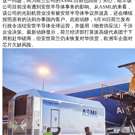
这一问题，同为荷兰公司的ASML日前也回应了关心，暗示该
公司目前没有遭到安世半导体事务的影响。从ASML的来看，
该公司的光刻机营业没有被安世半导体争议所波及，还会继续
按照原有的法则办事国内客户。此前动静，9月30日荷兰发布
行政令冻结安世半导体全球运营，并援用《物资供应法》干涉
企业决策。最新动静显示，荷兰经济部打算派高级代表团于下
周初赴华磋商，但安世荷兰仍未恢复对华供货，欧洲车企面对
芯片欠缺风险。