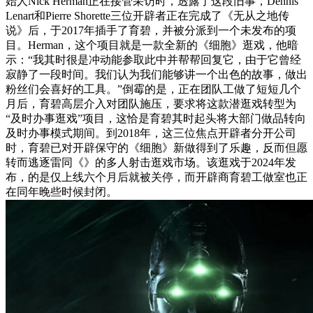
始人Nick Herman正在接管采访时，透露了这段旧事，Dennis
Lenart和Pierre Shorette三位开辟者正在完成了《无从之地传
说》后，于2017年插手了育碧，并被分派到一个未发布的项
目。Herman，这个项目就是一款全新的《细胞》逛戏，他暗
示：“我其时很是冲动能参取此中并帮帮回复它，由于它曾经
寂静了一段时间。我们认为我们能够讲一个出色的故事，做出
粉丝们会喜好的工具。”倒霉的是，正在团队工做了短短几个
月后，育碧高层介入对团队施压，要求将这款潜逛戏转型为
“及时办事逛戏”项目，这恰是育碧其时起头将大部门做品转向
及时办事模式期间。到2018年，这三位焦点开辟者分开公司
时，育碧已对开辟保守的《细胞》新做得到了乐趣，反而但愿
转而逃逐雷同《》的多人射击逛戏市场。该逛戏于2024年发
布，的是仅上线六个月后就被关停，而开辟商育碧工做室也正
在同年晚些时候封闭。