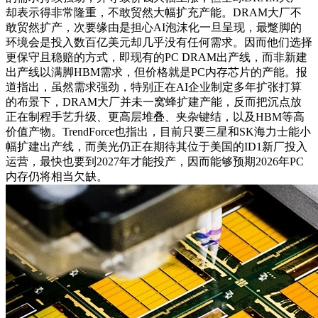
却表示得非常隆重，不敢贸然大幅扩充产能。DRAM大厂不
敢贸然扩产，次要缘由是担心AI泡沫化一旦呈现，最蹩脚的
环境会是投入数百亿美元却几乎没有任何需求。因而他们选择
更保守且稳赔的方式，即现有的PC DRAM出产线，而非新建
出产线以满脚HBM需求，但价格就是PC内存芯片的产能。报
道指出，虽然需求强劲，特别正在AI企业制定多年扩张打算
的布景下，DRAM大厂并未一窝蜂扩建产能，反而把沉点放
正在制程手艺升级、更高层堆叠、夹杂键结，以及HBM等高
价值产物。TrendForce也指出，目前只要三星和SK海力士能小
幅扩建出产线，而美光仍正在期待其位于美国的ID1新厂投入
运营，最快也要到2027年才能投产，因而能够预期2026年PC
内存仍将相当欠缺。