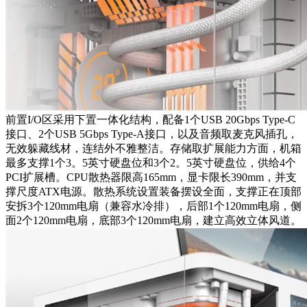
前置I/O区采用下置一体化结构，配备1个USB 20Gbps Type-C
接口、2个USB 5Gbps Type-A接口，以及音频取麦克风插孔，
无效躲藏线材，连结外不雅整洁。存储取扩展能力方面，机箱
最多支撑1个3。5英寸硬盘位和3个2。5英寸硬盘位，供给4个
PCI扩展槽。CPU散热器限高165mm，显卡限长390mm，并支
撑尺度ATX电源。散热系统设置装备摆设全面，支撑正在顶部
安拆3个120mm电扇（兼容水冷排），后部1个120mm电扇，侧
面2个120mm电扇，底部3个120mm电扇，建立高效立体风道。