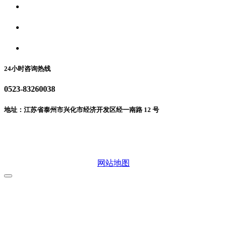
食品安全资讯
食品安全动态
联系我们
24小时咨询热线
0523-83260038
地址：江苏省泰州市兴化市经济开发区经一南路 12 号
微信二维码
网站地图