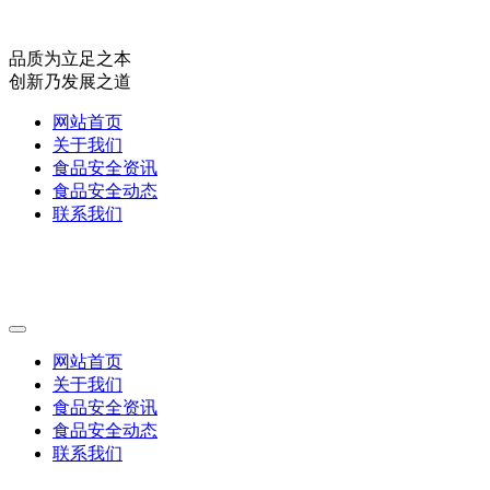
品质为立足之本
创新乃发展之道
网站首页
关于我们
食品安全资讯
食品安全动态
联系我们
网站首页
关于我们
食品安全资讯
食品安全动态
联系我们