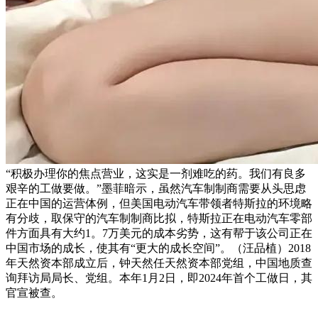
“积极办理你的焦点营业，这实是一剂难吃的药。我们有良多
艰辛的工做要做。”墨菲暗示，虽然汽车制制商需要从头思虑
正在中国的运营体例，但美国电动汽车带领者特斯拉的环境略
有分歧，取保守的汽车制制商比拟，特斯拉正在电动汽车零部
件方面具有大约1。7万美元的成本劣势，这有帮于该公司正在
中国市场的成长，使其有“更大的成长空间”。（汪品植）2018
年天然资本部成立后，钟天然任天然资本部党组，中国地质查
询拜访局局长、党组。本年1月2日，即2024年首个工做日，其
官宣被查。