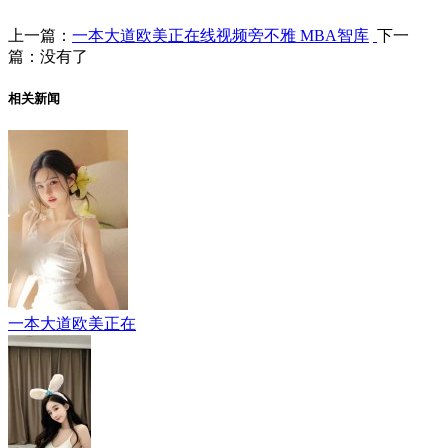
上一篇：
一本大道欧美正在线视频旁不雅 MBA智库
下一
篇：没有了
相关新闻
一本大道欧美正在