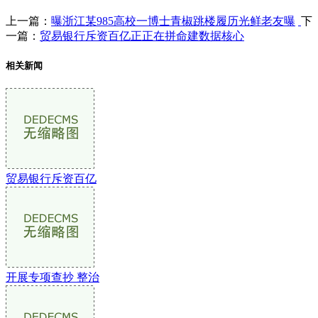
上一篇：
曝浙江某985高校一博士青椒跳楼履历光鲜老友曝
下
一篇：
贸易银行斥资百亿正正在拼命建数据核心
相关新闻
贸易银行斥资百亿
开展专项查抄 整治