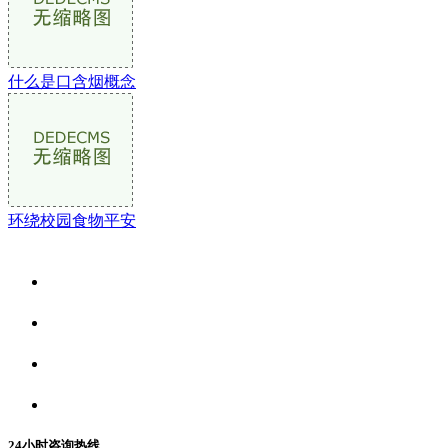
什么是口含烟概念
环绕校园食物平安
关于我们
食品安全资讯
食品安全动态
联系我们
24小时咨询热线