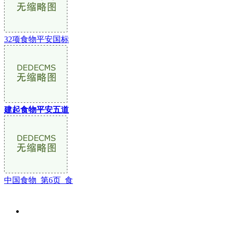
32项食物平安国标
建起食物平安五道
中国食物_第6页_食
关于我们