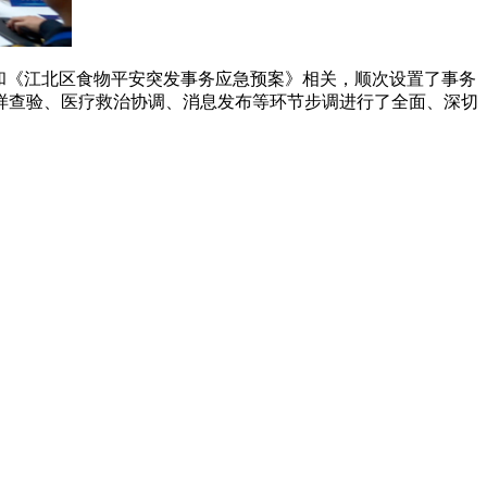
和《江北区食物平安突发事务应急预案》相关，顺次设置了事务
样查验、医疗救治协调、消息发布等环节步调进行了全面、深切