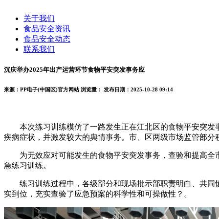
关于我们
食品安全资讯
食品安全动态
联系我们
沉庆举办2025年出产运营环节食物平安突发事务应
来源：PP电子(中国区)官方网站
浏览量：
发布日期：2025-10-28 09:14
本次练习训练模仿了一路发生正在江北区的食物平安突发事
疾病症状，并激发较大的舆情事务。市、区两级市场监管部分
为无效应对可能发生的食物平安突发事务，查验和提高全市市场
急练习训练。
练习训练过程中，各级部分和现场批示部职责明白、共同慎
实到位，充实查验了应急预案的科学性和可操做性？。