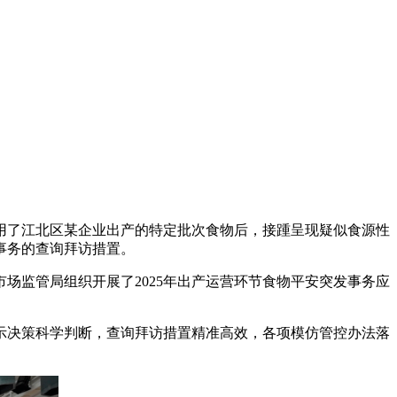
了江北区某企业出产的特定批次食物后，接踵呈现疑似食源性
事务的查询拜访措置。
场监管局组织开展了2025年出产运营环节食物平安突发事务应
决策科学判断，查询拜访措置精准高效，各项模仿管控办法落