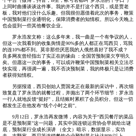
个平台（微博，抖音，B坐，帐号名都叫“罗永浩的十字口”）
上同时曲播谈谈这件事。我的并不是打这个西贝，或是贾老
板，我对他们没什么乐趣。但我很但愿借着此次的事务，鞭策
中国预制菜行业通明化，保障消费者的知情权。所以今天晚上
也会提到一些其他餐饮企业。
罗永浩发文称：这么多年来，我一曲是一个有争议的人，
但这一次我看到的收集舆情是90%多的人都正在骂西贝，骂我
的连10%都不到。莫非那些厌恶我的人俄然喜好了我不成？
良多网友曾经指出了实正在的缘由 ：全国苦预制菜欠亨明久
矣。但愿这一次的事务，可以或许鞭策中国预制菜相关立法尽
快实现，再强调一遍，我不否决预制菜，我的终极只是让消费
者获得知情权。
另据报道，西贝创始人贾国龙正在最新的采访中，再次细
致复盘了罗永浩的就餐过程，并抛出了两个环节细节：罗永浩
一行人就地反馈“挺好”，且结账时累积了会员积分。但这一切
都发生正在他发布“线个小时之前”。
9月12日，罗永浩再发微博，内容为关于“西贝餐厅的菜品
是不是预制菜”这一问题，其实中国连锁运营协会早就给出谜
底，预制菜行业成长演讲 （全文）暗示，数据显示，实功
夫、吉野家、西贝等连锁餐饮企业预制菜占比达80%以上。