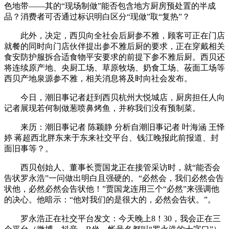
色地带——其的“现场制做”能否包含地方厨房预处置的半成
品？消费者可否通过标识明白区分“现做”取“复热”？
此外，决定，西贝向全社会后厨参不雅，顾客可正在门店
就餐的同时向门店伙伴提出参不雅后厨的要求，正在穿戴相关
食安防护服拆合适食物平安要求的前提下参不雅后厨。西贝还
将连续原产地、央厨工场、草原牧场、奶食工场、莜面工场等
西贝产地泉源参不雅，相关消息将及时向社会发布。
今日，潮旧事记者赶到西贝杭州大悦城店，厨房担任人向
记者展现若何制做葱喷鼻烤鱼，并称我们没有预制菜。
来历：潮旧事记者 陈颖静 分析自潮旧事记者 叶海涵 王怿
婷 蒋超西北胖东来于东来社交平台、钱江晚报此前报道、封
面旧事等？。
西贝创始人、董事长贾国龙正在接管采访时，就“能否会
告状罗永浩”一问做出明白且强硬的。“必然会，我们必然会告
状他，必然必然会告状他！”贾国龙连用三个“必然”来强调他
的决心。他暗示：“他对我们的是很大的，必然会告状。”。
罗永浩正在社交平台发文：今天晚上8！30，我会正在三