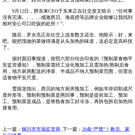
9月12日，胖东来CEO于东来正在社交发文暗示：“任何事
没有完满。。。…感激西贝、海底捞等品牌企业能够让我找到
相对安心可口吃饭的处所！”。
随后，罗永浩正在社交上连发数文还击。他暗示：好，来
吧。能把现做的菜做得满是从头加热的味道，这必定是高科技
了。
据封面旧事报道，按照六部分结合印发的《预制菜食物平
安监管通知》，预制菜需经工业化预加工且需加热/熟制后食
用，地方厨房配送的净菜、半成品不纳入预制菜范围，但需合
适食物平安尺度。
贾国龙指出，西贝的地方厨房预加工，例如羊排切割成尺
度外形等。预制和预制菜是两回事，预制是提前加工、预加
工。预制菜是成品，是将熟食加工好冷冻，再拆包拆后加热间
接食用。
上一篇：
铜川市市场监管局
下一篇：
20条“严禁”！教员、家